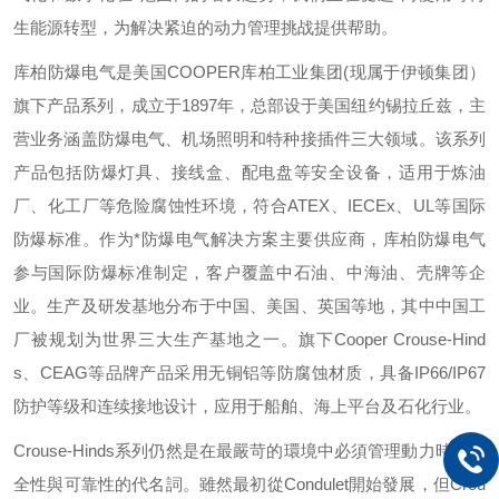
生能源转型，为解决紧迫的动力管理挑战提供帮助。
库柏防爆电气是美国
COOPER
库柏工业集团
(
现属于伊顿集团）
旗下产品系列，成立于
1897
年，总部设于美国纽约锡拉丘兹，主
营业务涵盖防爆电气、机场照明和特种接插件三大领域。该系列
产品包括防爆灯具、接线盒、配电盘等安全设备，适用于炼油
厂、化工厂等危险腐蚀性环境，符合
ATEX
、
IECEx
、
UL
等国际
防爆标准。作为*防爆电气解决方案主要供应商，库柏防爆电气
参与国际防爆标准制定，客户覆盖中石油、中海油、壳牌等企
业。生产及研发基地分布于中国、美国、英国等地，其中中国工
厂被规划为世界三大生产基地之一。旗下
Cooper Crouse-Hind
s
、
CEAG
等品牌产品采用无铜铝等防腐蚀材质，具备
IP66/IP67
防护等级和连续接地设计，应用于船舶、海上平台及石化行业。
Crouse-Hinds
系列仍然是在最嚴苛的環境中必須管理動力時，安
全性與可靠性的代名詞。雖然最初從
Condulet
開始發展，但
Crou