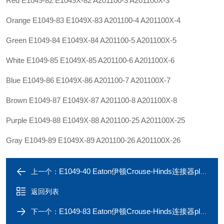
Red E1049-82 E1049X-82 A201100-3 A201100X-3
Orange E1049-83 E1049X-83 A201100-4 A201100X-4
Green E1049-84 E1049X-84 A201100-5 A201100X-5
White E1049-85 E1049X-85 A201100-6 A201100X-6
Blue E1049-86 E1049X-86 A201100-7 A201100X-7
Brown E1049-87 E1049X-87 A201100-8 A201100X-8
Purple E1049-88 E1049X-88 A201100-25 A201100X-25
Gray E1049-89 E1049X-89 A201100-26 A201100X-26
E1049-40 Eaton伊顿Crouse-Hinds连接器plug E1049-39 636A
上一个：
返回列表
E1049-83 Eaton伊顿Crouse-Hinds连接器plug E1049-82 636A
下一个：