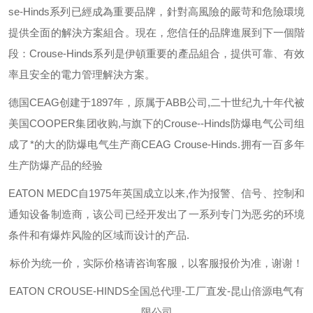
se-Hinds
系列已經成為重要品牌，針對高風險的嚴苛和危險環境
提供全面的解決方案組合。現在，您信任的品牌進展到下一個階
段：
Crouse-Hinds
系列是伊頓重要的產品組合，提供可靠、有效
率且安全的電力管理解決方案。
德国
CEAG
创建于
1897
年，原属于
ABB
公司
,
二十世纪九十年代被
美国
COOPER
集团收购
,
与旗下的
Crouse--Hinds
防爆电气公司组
成了*的大的防爆电气生产商
CEAG Crouse-Hinds.
拥有一百多年
生产防爆产品的经验
EATON MEDC
自
1975
年英国成立以来
,
作为报警、信号、控制和
通知设备制造商，该公司已经开发出了一系列专门为恶劣的环境
条件和有爆炸风险的区域而设计的产品
.
标价为统一价，实际价格请咨询客服，以客服报价为准，谢谢！
EATON CROUSE-HINDS
全国总代理-工厂直发-昆山倍源电气有
限公司