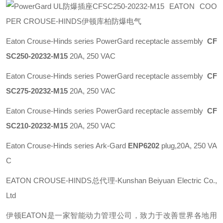
EATON COO
PER CROUSE-HINDS伊顿库柏防爆电气
Eaton Crouse-Hinds series PowerGard receptacle assembly
CF
SC250-20232-M15
20A, 250 VAC
Eaton Crouse-Hinds series PowerGard receptacle assembly
CF
SC275-20232-M15
20A, 250 VAC
Eaton Crouse-Hinds series PowerGard receptacle assembly
CF
SC210-20232-M15
20A, 250 VAC
Eaton Crouse-Hinds series Ark-Gard
ENP6202
plug,20A, 250 VA
C
EATON CROUSE-HINDS总代理-Kunshan Beiyuan Electric Co.,
Ltd
伊顿
EATON
是一家智能动力管理公司，致力于改善世界各地用