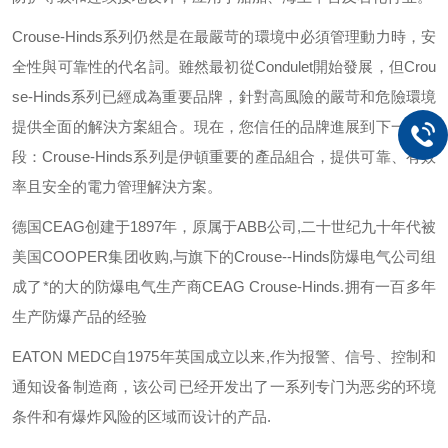
Crouse-Hinds
系列仍然是在最嚴苛的環境中必須管理動力時，安
全性與可靠性的代名詞。雖然最初從
Condulet
開始發展，但
Crou
se-Hinds
系列已經成為重要品牌，針對高風險的嚴苛和危險環境
提供全面的解決方案組合。現在，您信任的品牌進展到下一個階
段：
Crouse-Hinds
系列是伊頓重要的產品組合，提供可靠、有效
率且安全的電力管理解決方案。
德国
CEAG
创建于
1897
年，原属于
ABB
公司
,
二十世纪九十年代被
美国
COOPER
集团收购
,
与旗下的
Crouse--Hinds
防爆电气公司组
成了*的大的防爆电气生产商
CEAG Crouse-Hinds.
拥有一百多年
生产防爆产品的经验
EATON MEDC
自
1975
年英国成立以来
,
作为报警、信号、控制和
通知设备制造商，该公司已经开发出了一系列专门为恶劣的环境
条件和有爆炸风险的区域而设计的产品
.