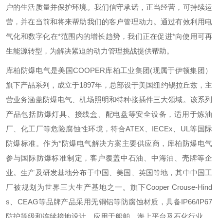
户的生活质量并保护环境。我们信守承诺，正当经营，可持续运
营，并在当前和将来帮助我们的客户管理动力。通过有效利用电
气化和数字化在*范围内的增长趋势，我们正在促进*向使用可再
生能源转型，为解决紧迫的动力管理挑战提供帮助。
库柏防爆电气是美国
COOPER
库柏工业集团
(
现属于伊顿集团）
旗下产品系列，成立于
1897
年，总部设于美国纽约锡拉丘兹，主
营业务涵盖防爆电气、机场照明和特种接插件三大领域。该系列
产品包括防爆灯具、接线盒、配电盘等安全设备，适用于炼油
厂、化工厂等危险腐蚀性环境，符合
ATEX
、
IECEx
、
UL
等国际
防爆标准。作为*防爆电气解决方案主要供应商，库柏防爆电气
参与国际防爆标准制定，客户覆盖中石油、中海油、壳牌等企
业。生产及研发基地分布于中国、美国、英国等地，其中中国工
厂被规划为世界三大生产基地之一。旗下
Cooper Crouse-Hind
s
、
CEAG
等品牌产品采用无铜铝等防腐蚀材质，具备
IP66/IP67
防护等级和连续接地设计，应用于船舶、海上平台及石化行业。