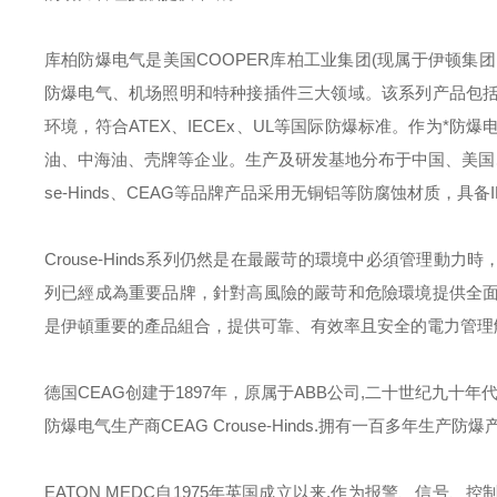
库柏防爆电气是美国
COOPER
库柏工业集团
(
现属于伊顿集团
防爆电气、机场照明和特种接插件三大领域。该系列产品包
环境，符合
ATEX
、
IECEx
、
UL
等国际防爆标准。作为*防爆
油、中海油、壳牌等企业。生产及研发基地分布于中国、美国
se-Hinds
、
CEAG
等品牌产品采用无铜铝等防腐蚀材质，具备
Crouse-Hinds
系列仍然是在最嚴苛的環境中必須管理動力時
列已經成為重要品牌，針對高風險的嚴苛和危險環境提供全
是伊頓重要的產品組合，提供可靠、有效率且安全的電力管理
德国
CEAG
创建于
1897
年，原属于
ABB
公司
,
二十世纪九十年
防爆电气生产商
CEAG Crouse-Hinds.
拥有一百多年生产防爆
EATON MEDC
自
1975
年英国成立以来
,
作为报警、信号、控