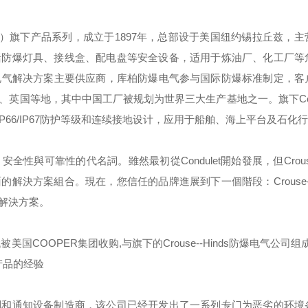
）旗下产品系列，成立于
1897
年，总部设于美国纽约锡拉丘兹，主
括防爆灯具、接线盒、配电盘等安全设备，适用于炼油厂、化工厂等
电气解决方案主要供应商，库柏防爆电气参与国际防爆标准制定，客
、英国等地，其中中国工厂被规划为世界三大生产基地之一。旗下
C
IP66/IP67
防护等级和连续接地设计，应用于船舶、海上平台及石化行
，安全性與可靠性的代名詞。雖然最初從
Condulet
開始發展，但
Crou
面的解決方案組合。現在，您信任的品牌進展到下一個階段：
Crouse
解決方案。
代被美国
COOPER
集团收购
,
与旗下的
Crouse--Hinds
防爆电气公司组成
产品的经验
制和通知设备制造商，该公司已经开发出了一系列专门为恶劣的环境