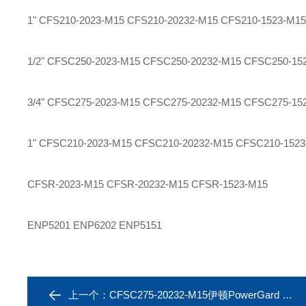
1" CFS210-2023-M15 CFS210-20232-M15 CFS210-1523-M15
1/2" CFSC250-2023-M15 CFSC250-20232-M15 CFSC250-15
3/4" CFSC275-2023-M15 CFSC275-20232-M15 CFSC275-15
1" CFSC210-2023-M15 CFSC210-20232-M15 CFSC210-152
CFSR-2023-M15 CFSR-20232-M15 CFSR-1523-M15
ENP5201 ENP6202 ENP5151
上一个：
CFSC275-20232-M15伊顿PowerGard UL防爆插座CFSC250-20232-M15