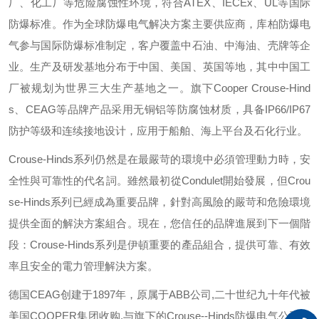
厂、化工厂等危险腐蚀性环境，符合
ATEX
、
IECEx
、
UL
等国际
防爆标准。作为全球防爆电气解决方案主要供应商，库柏防爆电
气参与国际防爆标准制定，客户覆盖中石油、中海油、壳牌等企
业。生产及研发基地分布于中国、美国、英国等地，其中中国工
厂被规划为世界三大生产基地之一。旗下
Cooper Crouse-Hind
s
、
CEAG
等品牌产品采用无铜铝等防腐蚀材质，具备
IP66/IP67
防护等级和连续接地设计，应用于船舶、海上平台及石化行业。
Crouse-Hinds
系列仍然是在最嚴苛的環境中必須管理動力時，安
全性與可靠性的代名詞。雖然最初從
Condulet
開始發展，但
Crou
se-Hinds
系列已經成為重要品牌，針對高風險的嚴苛和危險環境
提供全面的解決方案組合。現在，您信任的品牌進展到下一個階
段：
Crouse-Hinds
系列是伊頓重要的產品組合，提供可靠、有效
率且安全的電力管理解決方案。
德国
CEAG
创建于
1897
年，原属于
ABB
公司
,
二十世纪九十年代被
美国
COOPER
集团收购
,
与旗下的
Crouse--Hinds
防爆电气公司组