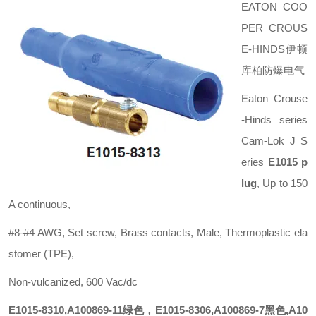
EATON COO
PER CROUS
E-HINDS伊顿
库柏防爆电气
Eaton Crouse
-Hinds series
Cam-Lok J S
eries
E1015 p
lug
, Up to 150
A continuous,
#8-#4 AWG, Set screw, Brass contacts, Male, Thermoplastic ela
stomer (TPE),
Non-vulcanized, 600 Vac/dc
E1015-8310,A100869-11绿色，E1015-8306,A100869-7黑色,A10