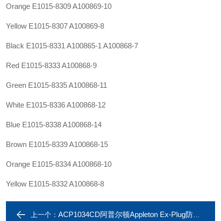
Orange E1015-8309 A100869-10
Yellow E1015-8307 A100869-8
Black E1015-8331
A100865-1
A100868-7
Red E1015-8333 A100868-9
Green E1015-8335 A100868-11
White E1015-8336 A100868-12
Blue E1015-8338 A100868-14
Brown E1015-8339 A100868-15
Orange E1015-8334 A100868-10
Yellow E1015-8332 A100868-8
ACP1034CD阿普尔顿Appleton Ex-Plug防爆插头ACP1034CD现货
上一个：