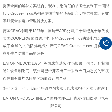
提供全面的解決方案組合。現在，您信任的品牌進展到下一個階
段：
Crouse-Hinds
系列是伊頓重要的產品組合，提供可靠、有效
率且安全的電力管理解決方案。
德国
CEAG
创建于
1897
年，原属于
ABB
公司
,
二十世纪九十年代被
美国
COOPER
集团收购
,
与旗下的
Crouse--Hinds
防爆电气公司组
成了全球的大的防爆电气生产商
CEAG Crouse-Hinds.
拥有一百
多年生产防爆产品的经验
EATON MEDC
自
1975
年英国成立以来
,
作为报警、信号、控制和
通知设备制造商，该公司已经开发出了一系列专门为恶劣的环境
条件和有爆炸风险的区域而设计的产品
.
标价为统一价，实际价格请咨询客服，以客服报价为准，谢谢！
EATON CROUSE-HINDS
全国总代理-工厂直发-昆山倍源电气有
限公司