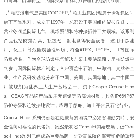
用可再生能源转型，为解决紧迫的动力管理挑战提供帮助。
库柏防爆电气是美国
COOPER
库柏工业集团
(
现属于伊顿集团）
旗下产品系列，成立于
1897
年，总部设于美国纽约锡拉丘兹，主
营业务涵盖防爆电气、机场照明和特种接插件三大领域。该系列
产品包括防爆灯具、接线盒、配电盘等安全设备，适用于炼油
厂、化工厂等危险腐蚀性环境，符合
ATEX
、
IECEx
、
UL
等国际
防爆标准。作为全球防爆电气解决方案主要供应商，库柏防爆电
气参与国际防爆标准制定，客户覆盖中石油、中海油、壳牌等企
业。生产及研发基地分布于中国、美国、英国等地，其中中国工
厂被规划为世界三大生产基地之一。旗下
Cooper Crouse-Hind
s
、
CEAG
等品牌产品采用无铜铝等防腐蚀材质，具备
IP66/IP67
防护等级和连续接地设计，应用于船舶、海上平台及石化行业。
Crouse-Hinds
系列仍然是在最嚴苛的環境中必須管理動力時，安
全性與可靠性的代名詞。雖然最初從
Condulet
開始發展，但
Crou
se-Hinds
系列已經成為重要品牌，針對高風險的嚴苛和危險環境