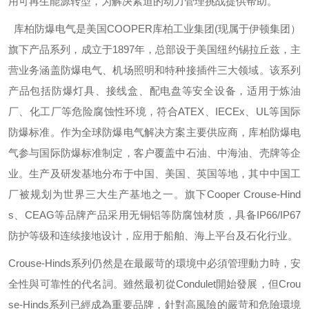
用可再生能源转型，为解决紧迫的动力管理挑战提供帮助。
库柏防爆电气是美国
COOPER
库柏工业集团
(
现属于伊顿集团）
旗下产品系列，成立于
1897
年，总部设于美国纽约锡拉丘兹，主
营业务涵盖防爆电气、机场照明和特种接插件三大领域。该系列
产品包括防爆灯具、接线盒、配电盘等安全设备，适用于炼油
厂、化工厂等危险腐蚀性环境，符合
ATEX
、
IECEx
、
UL
等国际
防爆标准。作为全球防爆电气解决方案主要供应商，库柏防爆电
气参与国际防爆标准制定，客户覆盖中石油、中海油、壳牌等企
业。生产及研发基地分布于中国、美国、英国等地，其中中国工
厂被规划为世界三大生产基地之一。旗下
Cooper Crouse-Hind
s
、
CEAG
等品牌产品采用无铜铝等防腐蚀材质，具备
IP66/IP67
防护等级和连续接地设计，应用于船舶、海上平台及石化行业。
Crouse-Hinds
系列仍然是在最嚴苛的環境中必須管理動力時，安
全性與可靠性的代名詞。雖然最初從
Condulet
開始發展，但
Crou
se-Hinds
系列已經成為重要品牌，針對高風險的嚴苛和危險環境