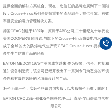
提供全面的解決方案組合。現在，您信任的品牌進展到下一個階
段：
Crouse-Hinds
系列是伊頓重要的產品組合，提供可靠、有效
率且安全的電力管理解決方案。
德国
CEAG
创建于
1897
年，原属于
ABB
公司
,
二十世纪九十年代被
美国
COOPER
集团收购
,
与旗下的
Crouse--Hinds
防爆电气公司组
成了全球的大的防爆电气生产商
CEAG Crouse-Hinds.
拥有一百
多年生产防爆产品的经验
EATON MEDC
自
1975
年英国成立以来
,
作为报警、信号、控制和
通知设备制造商，该公司已经开发出了一系列专门为恶劣的环境
条件和有爆炸风险的区域而设计的产品
.
标价为统一价，实际价格请咨询客服，以客服报价为准，谢谢！
EATON CROUSE-HINDS
全国总代理-工厂直发-昆山倍源电气有
限公司