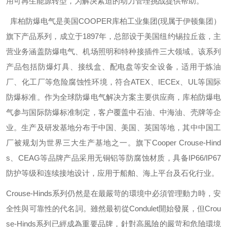
用可再生能源转型，为解决紧迫的动力管理挑战提供帮助。
库柏防爆电气是美国
COOPER
库柏工业集团
(
现属于伊顿集团）
旗下产品系列，成立于
1897
年，总部设于美国纽约锡拉丘兹，主
营业务涵盖防爆电气、机场照明和特种接插件三大领域。该系列
产品包括防爆灯具、接线盒、配电盘等安全设备，适用于炼油
厂、化工厂等危险腐蚀性环境，符合
ATEX
、
IECEx
、
UL
等国际
防爆标准。作为全球防爆电气解决方案主要供应商，库柏防爆电
气参与国际防爆标准制定，客户覆盖中石油、中海油、壳牌等企
业。生产及研发基地分布于中国、美国、英国等地，其中中国工
厂被规划为世界三大生产基地之一。旗下
Cooper Crouse-Hind
s
、
CEAG
等品牌产品采用无铜铝等防腐蚀材质，具备
IP66/IP67
防护等级和连续接地设计，应用于船舶、海上平台及石化行业。
Crouse-Hinds
系列仍然是在最嚴苛的環境中必須管理動力時，安
全性與可靠性的代名詞。雖然最初從
Condulet
開始發展，但
Crou
se-Hinds
系列已經成為重要品牌，針對高風險的嚴苛和危險環境