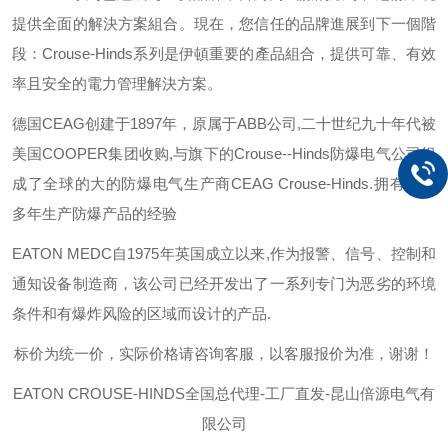
提供全面的解決方案組合。現在，您信任的品牌進展到下一個階
段：
Crouse-Hinds
系列是伊頓重要的產品組合，提供可靠、有效
率且安全的電力管理解決方案。
德国
CEAG
创建于
1897
年，原属于
ABB
公司
,
二十世纪九十年代被
美国
COOPER
集团收购
,
与旗下的
Crouse--Hinds
防爆电气公司组
成了全球的大的防爆电气生产商
CEAG Crouse-Hinds.
拥有一百
多年生产防爆产品的经验
EATON MEDC
自
1975
年英国成立以来
,
作为报警、信号、控制和
通知设备制造商，该公司已经开发出了一系列专门为恶劣的环境
条件和有爆炸风险的区域而设计的产品
.
标价为统一价，实际价格请咨询客服，以客服报价为准，谢谢！
EATON CROUSE-HINDS
全国总代理-工厂直发-昆山倍源电气有
限公司