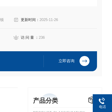
E1016 插头
-2/0AWG,压接式
伊顿
更新时间：
2025-11-26
访 问 量 ：
236
立即咨询
产品分类
电话