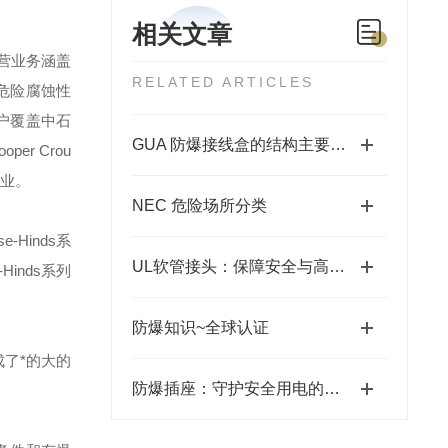
相关文章
营业务涵盖
RELATED ARTICLES
危险腐蚀性
户覆盖中石
GUA 防爆接线盒的结构主要包括外壳、端子板、密封圈、接线孔等部分
ooper Crou
业。
NEC 危险场所分类
se-Hinds
系
UL软管接头：保障安全与高效的关键连接件
-Hinds
系列
防爆知识~全球认证
了*的大的
防爆插座：守护安全用电的坚固防线