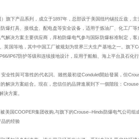
团）旗下产品系列，成立于
1897
年，总部设于美国纽约锡拉丘兹，主
括防爆灯具、接线盒、配电盘等安全设备，适用于炼油厂、化工厂等
电气解决方案主要供应商，库柏防爆电气参与国际防爆标准制定，客
、英国等地，其中中国工厂被规划为世界三大生产基地之一。旗下
C
IP66/IP67
防护等级和连续接地设计，应用于船舶、海上平台及石化行
，安全性與可靠性的代名詞。雖然最初從
Condulet
開始發展，但
Crou
面的解決方案組合。現在，您信任的品牌進展到下一個階段：
Crouse
解決方案。
代被美国
COOPER
集团收购
,
与旗下的
Crouse--Hinds
防爆电气公司组成
产品的经验