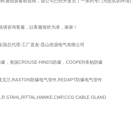
制和通知设备制造商，该公司已经开发出了一系列专门为恶劣的环境
格请咨询客服，以客服报价为准，谢谢！
全国总代理-工厂直发-昆山倍源电气有限公司
爆，美国CROUSE-HINDS防爆，COOPER库柏防爆
缆戈兰,RAXTON防爆电气管件,REDAPT防爆电气管件
R.STAHL,RITTAL,HAWKE,CMP,CCG CABLE GLAND