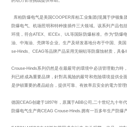
的动力管理挑战提供帮助。
库柏防爆电气是美国
COOPER
库柏工业集团
(
现属于伊顿集
防爆电气、机场照明和特种接插件三大领域。该系列产品包
环境，符合
ATEX
、
IECEx
、
UL
等国际防爆标准。作为*防爆
油、中海油、壳牌等企业。生产及研发基地分布于中国、美国
se-Hinds
、
CEAG
等品牌产品采用无铜铝等防腐蚀材质，具备
Crouse-Hinds
系列仍然是在最嚴苛的環境中必須管理動力時
列已經成為重要品牌，針對高風險的嚴苛和危險環境提供全
是伊頓重要的產品組合，提供可靠、有效率且安全的電力管理
德国
CEAG
创建于
1897
年，原属于
ABB
公司
,
二十世纪九十年
防爆电气生产商
CEAG Crouse-Hinds.
拥有一百多年生产防爆