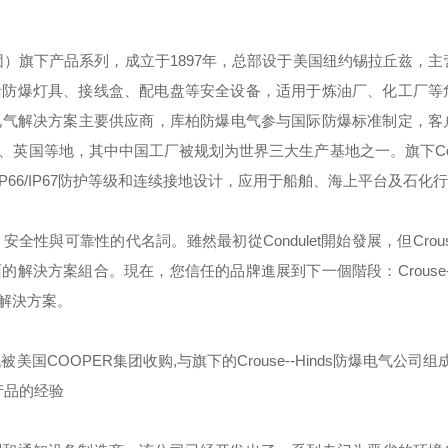
团）旗下产品系列，成立于
1897
年，总部设于美国纽约锡拉丘兹，主
括防爆灯具、接线盒、配电盘等安全设备，适用于炼油厂、化工厂等
电气解决方案主要供应商，库柏防爆电气参与国际防爆标准制定，客
、英国等地，其中中国工厂被规划为世界三大生产基地之一。旗下
C
IP66/IP67
防护等级和连续接地设计，应用于船舶、海上平台及石化行
，安全性與可靠性的代名詞。雖然最初從
Condulet
開始發展，但
Crou
面的解決方案組合。現在，您信任的品牌進展到下一個階段：
Crouse
解決方案。
代被美国
COOPER
集团收购
,
与旗下的
Crouse--Hinds
防爆电气公司组成
产品的经验