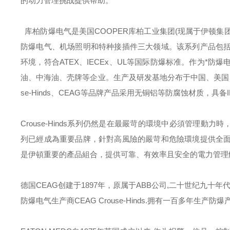
的动力管理挑战提供帮助。
库柏防爆电气是美国
COOPER
库柏工业集团
(
现属于伊顿集
防爆电气、机场照明和特种接插件三大领域。该系列产品包
环境，符合
ATEX
、
IECEx
、
UL
等国际防爆标准。作为*防爆
油、中海油、壳牌等企业。生产及研发基地分布于中国、美国
se-Hinds
、
CEAG
等品牌产品采用无铜铝等防腐蚀材质，具备
Crouse-Hinds
系列仍然是在最嚴苛的環境中必須管理動力時
列已經成為重要品牌，針對高風險的嚴苛和危險環境提供全
是伊頓重要的產品組合，提供可靠、有效率且安全的電力管理
德国
CEAG
创建于
1897
年，原属于
ABB
公司
,
二十世纪九十年
防爆电气生产商
CEAG Crouse-Hinds.
拥有一百多年生产防爆