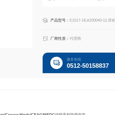
600 Vac/dc,750 kcmil,压接式,黄铜触
UL认证E67181,CSA认证LR13963,NEM
产品型号：
E1017-18,A200040-12,库
厂商性质：
代理商
服务热线
0512-50158837
per/Crouse-Hinds/CEAG/MEDC
伊顿库柏防爆电气