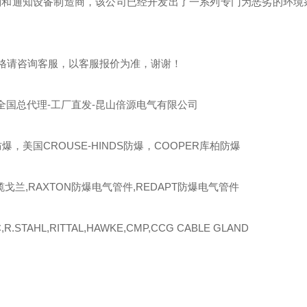
制和通知设备制造商，该公司已经开发出了一系列专门为恶劣的环境
格请咨询客服，以客服报价为准，谢谢！
全国总代理-工厂直发-昆山倍源电气有限公司
爆，美国CROUSE-HINDS防爆，COOPER库柏防爆
缆戈兰,RAXTON防爆电气管件,REDAPT防爆电气管件
R.STAHL,RITTAL,HAWKE,CMP,CCG CABLE GLAND