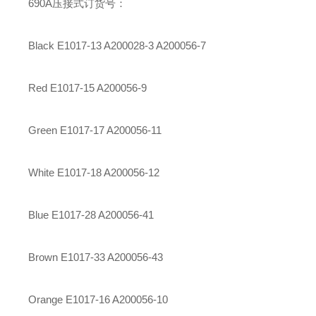
690A压接式
订货号：
Black E1017-13
A200028-3
A200056-7
Red E1017-15 A200056-9
Green E1017-17 A200056-11
White E1017-18 A200056-12
Blue E1017-28 A200056-41
Brown E1017-33 A200056-43
Orange E1017-16 A200056-10