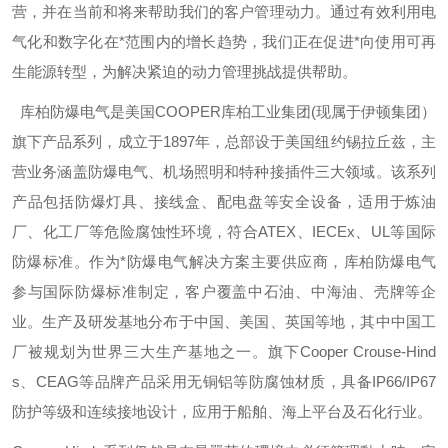
营，并在当前和将来帮助我们的客户管理动力。通过有效利用电
气化和数字化在*范围内的增长趋势，我们正在促进*向使用可再
生能源转型，为解决紧迫的动力管理挑战提供帮助。
库柏防爆电气是美国
COOPER
库柏工业集团
(
现属于伊顿集团）
旗下产品系列，成立于
1897
年，总部设于美国纽约锡拉丘兹，主
营业务涵盖防爆电气、机场照明和特种接插件三大领域。该系列
产品包括防爆灯具、接线盒、配电盘等安全设备，适用于炼油
厂、化工厂等危险腐蚀性环境，符合
ATEX
、
IECEx
、
UL
等国际
防爆标准。作为*防爆电气解决方案主要供应商，库柏防爆电气
参与国际防爆标准制定，客户覆盖中石油、中海油、壳牌等企
业。生产及研发基地分布于中国、美国、英国等地，其中中国工
厂被规划为世界三大生产基地之一。旗下
Cooper Crouse-Hind
s
、
CEAG
等品牌产品采用无铜铝等防腐蚀材质，具备
IP66/IP67
防护等级和连续接地设计，应用于船舶、海上平台及石化行业。