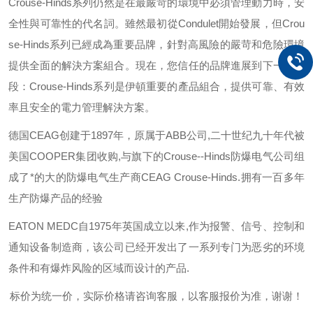
Crouse-Hinds
系列仍然是在最嚴苛的環境中必須管理動力時，安
全性與可靠性的代名詞。雖然最初從
Condulet
開始發展，但
Crou
se-Hinds
系列已經成為重要品牌，針對高風險的嚴苛和危險環境
提供全面的解決方案組合。現在，您信任的品牌進展到下一個階
段：
Crouse-Hinds
系列是伊頓重要的產品組合，提供可靠、有效
率且安全的電力管理解決方案。
德国
CEAG
创建于
1897
年，原属于
ABB
公司
,
二十世纪九十年代被
美国
COOPER
集团收购
,
与旗下的
Crouse--Hinds
防爆电气公司组
成了*的大的防爆电气生产商
CEAG Crouse-Hinds.
拥有一百多年
生产防爆产品的经验
EATON MEDC
自
1975
年英国成立以来
,
作为报警、信号、控制和
通知设备制造商，该公司已经开发出了一系列专门为恶劣的环境
条件和有爆炸风险的区域而设计的产品
.
标价为统一价，实际价格请咨询客服，以客服报价为准，谢谢！