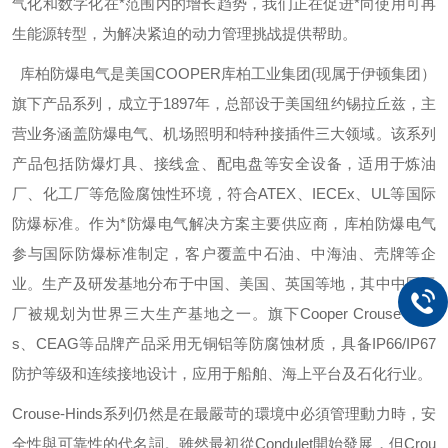
气化和数字化在*范围内的增长趋势，我们正在促进*向使用可再
生能源转型，为解决紧迫的动力管理挑战提供帮助。
库柏防爆电气是美国
COOPER
库柏工业集团
(
现属于伊顿集团）
旗下产品系列，成立于
1897
年，总部设于美国纽约锡拉丘兹，主
营业务涵盖防爆电气、机场照明和特种接插件三大领域。该系列
产品包括防爆灯具、接线盒、配电盘等安全设备，适用于炼油
厂、化工厂等危险腐蚀性环境，符合
ATEX
、
IECEx
、
UL
等国际
防爆标准。作为*防爆电气解决方案主要供应商，库柏防爆电气
参与国际防爆标准制定，客户覆盖中石油、中海油、壳牌等企
业。生产及研发基地分布于中国、美国、英国等地，其中中国工
厂被规划为世界三大生产基地之一。旗下
Cooper Crouse-Hind
s
、
CEAG
等品牌产品采用无铜铝等防腐蚀材质，具备
IP66/IP67
防护等级和连续接地设计，应用于船舶、海上平台及石化行业。
Crouse-Hinds
系列仍然是在最嚴苛的環境中必須管理動力時，安
全性與可靠性的代名詞。雖然最初從
Condulet
開始發展，但
Crou