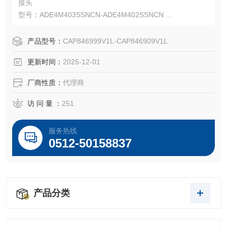
接头
型号：ADE4M403SSNCN-ADE4M402SSNCN
料号：CAP846999V1L-CAP846909V1L
Capri ADE-4F 防爆且安全性更高的铠装电缆接头。
产品型号：
CAP846999V1L-CAP846909V1L
Capri ADE-4F 适用于 IEC 和 NEC 安装，并可与多种电缆类
更新时间：
2025-12-01
型配合使用。
厂商性质：
代理商
访 问 量 ：
251
服务热线
0512-50158837
产品分类