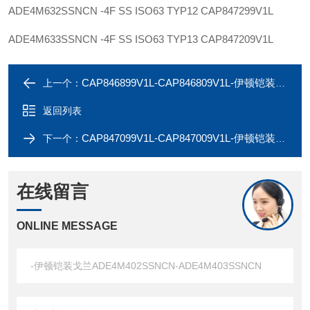
ADE4M632SSNCN -4F SS ISO63 TYP12
CAP847299V1L
ADE4M633SSNCN -4F SS ISO63 TYP13
CAP847209V1L
CAP846899V1L-CAP846809V1L-伊顿铠装戈兰ADE4M322SSNCN-ADE4M323SSNCN
上一个：
返回列表
CAP847099V1L-CAP847009V1L-伊顿铠装戈兰ADE4M502SSNCN-ADE4M503SSNCN
下一个：
在线留言
ONLINE MESSAGE