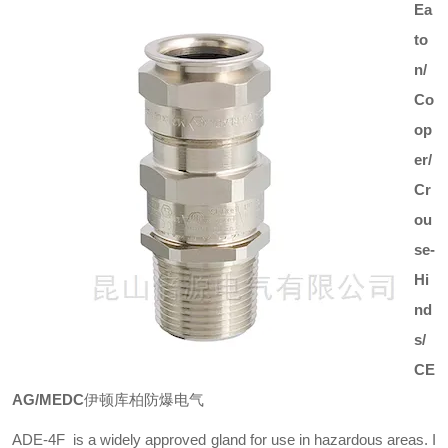
Ea
to
n/
Co
op
er/
Cr
ou
se-
Hi
nd
s/
CE
AG/MEDC
伊顿库柏防爆电气
ADE-4F is a widely approved gland for use in hazardous areas. I