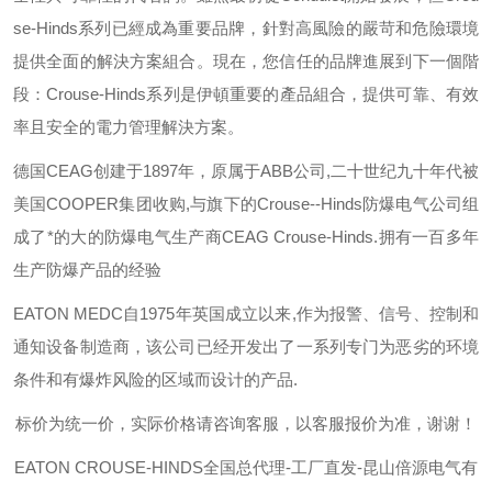
se-Hinds
系列已經成為重要品牌，針對高風險的嚴苛和危險環境
提供全面的解決方案組合。現在，您信任的品牌進展到下一個階
段：
Crouse-Hinds
系列是伊頓重要的產品組合，提供可靠、有效
率且安全的電力管理解決方案。
德国
CEAG
创建于
1897
年，原属于
ABB
公司
,
二十世纪九十年代被
美国
COOPER
集团收购
,
与旗下的
Crouse--Hinds
防爆电气公司组
成了*的大的防爆电气生产商
CEAG Crouse-Hinds.
拥有一百多年
生产防爆产品的经验
EATON MEDC
自
1975
年英国成立以来
,
作为报警、信号、控制和
通知设备制造商，该公司已经开发出了一系列专门为恶劣的环境
条件和有爆炸风险的区域而设计的产品
.
标价为统一价，实际价格请咨询客服，以客服报价为准，谢谢！
EATON CROUSE-HINDS
全国总代理-工厂直发-昆山倍源电气有