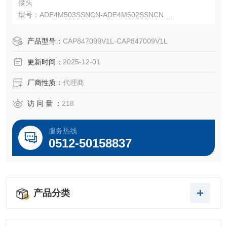
接头
型号：ADE4M503SSNCN-ADE4M502SSNCN
料号：CAP847099V1L-CAP847009V1L
Capri ADE-4F 防爆且安全性更高的铠装电缆接头。
产品型号：
CAP847099V1L-CAP847009V1L
Capri ADE-4F 适用于 IEC 和 NEC 安装，并可与多种电缆类
更新时间：
2025-12-01
型配合使用。
厂商性质：
代理商
访 问 量 ：
218
服务热线
0512-50158837
产品分类