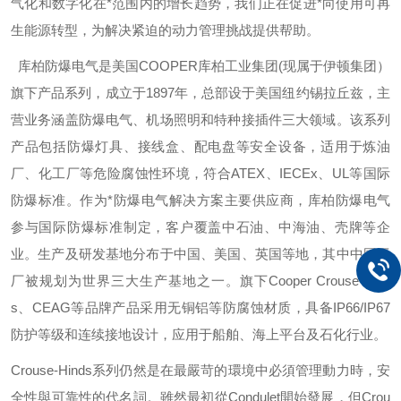
气化和数字化在*范围内的增长趋势，我们正在促进*向使用可再
生能源转型，为解决紧迫的动力管理挑战提供帮助。
库柏防爆电气是美国
COOPER
库柏工业集团
(
现属于伊顿集团）
旗下产品系列，成立于
1897
年，总部设于美国纽约锡拉丘兹，主
营业务涵盖防爆电气、机场照明和特种接插件三大领域。该系列
产品包括防爆灯具、接线盒、配电盘等安全设备，适用于炼油
厂、化工厂等危险腐蚀性环境，符合
ATEX
、
IECEx
、
UL
等国际
防爆标准。作为*防爆电气解决方案主要供应商，库柏防爆电气
参与国际防爆标准制定，客户覆盖中石油、中海油、壳牌等企
业。生产及研发基地分布于中国、美国、英国等地，其中中国工
厂被规划为世界三大生产基地之一。旗下
Cooper Crouse-Hind
s
、
CEAG
等品牌产品采用无铜铝等防腐蚀材质，具备
IP66/IP67
防护等级和连续接地设计，应用于船舶、海上平台及石化行业。
Crouse-Hinds
系列仍然是在最嚴苛的環境中必須管理動力時，安
全性與可靠性的代名詞。雖然最初從
Condulet
開始發展，但
Crou