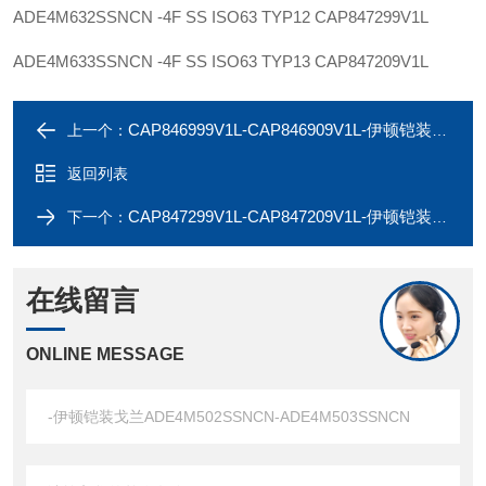
ADE4M632SSNCN -4F SS ISO63 TYP12
CAP847299V1L
ADE4M633SSNCN -4F SS ISO63 TYP13
CAP847209V1L
CAP846999V1L-CAP846909V1L-伊顿铠装戈兰ADE4M402SSNCN-ADE4M403SSNCN
上一个：
返回列表
CAP847299V1L-CAP847209V1L-伊顿铠装戈兰ADE4M632SSNCN-ADE4M633SSNCN
下一个：
在线留言
ONLINE MESSAGE