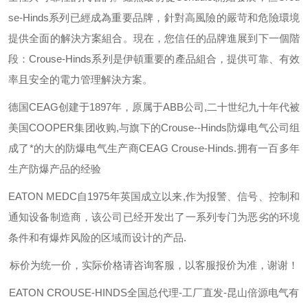
se-Hinds
系列已經成為重要品牌，針對高風險的嚴苛和危險環境
提供全面的解決方案組合。現在，您信任的品牌進展到下一個階
段：
Crouse-Hinds
系列是伊頓重要的產品組合，提供可靠、有效
率且安全的電力管理解決方案。
德国
CEAG
创建于
1897
年，原属于
ABB
公司
,
二十世纪九十年代被
美国
COOPER
集团收购
,
与旗下的
Crouse--Hinds
防爆电气公司组
成了*的大的防爆电气生产商
CEAG Crouse-Hinds.
拥有一百多年
生产防爆产品的经验
EATON MEDC
自
1975
年英国成立以来
,
作为报警、信号、控制和
通知设备制造商，该公司已经开发出了一系列专门为恶劣的环境
条件和有爆炸风险的区域而设计的产品
.
标价为统一价，实际价格请咨询客服，以客服报价为准，谢谢！
EATON CROUSE-HINDS
全国总代理-工厂直发-昆山倍源电气有