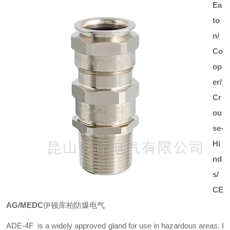
Ea
to
n/
Co
op
er/
Cr
ou
se-
Hi
nd
s/
CE
AG/MEDC
伊顿库柏防爆电气
ADE-4F is a widely approved gland for use in hazardous areas. I