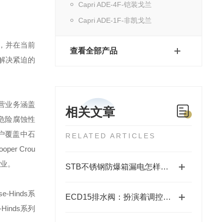
Capri ADE-4F-铠装戈兰
Capri ADE-1F-非凯戈兰
，并在当前
查看全部产品
解决紧迫的
营业务涵盖
相关文章
危险腐蚀性
户覆盖中石
RELATED ARTICLES
ooper Crou
业。
STB不锈钢防爆箱漏电怎样解决？
se-Hinds
系
ECD15排水阀：扮演着调控和保障排水通畅的重要角色
-Hinds
系列