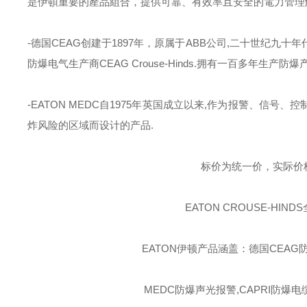
是伊頓重要的產品組合，提供可靠、有效率且安全的電力管理
-德国
CEAG
创建于
1897
年，原属于
ABB
公司
,
二十世纪九十年
防爆电气生产商
CEAG Crouse-Hinds.
拥有一百多年生产防爆
-EATON MEDC
自
1975
年英国成立以来
,
作为报警、信号、控
炸风险的区域而设计的产品
.
标价为统一价，实际价
EATON CROUSE-HINDS
EATON伊顿
产品涵盖：德国CEAG防
MEDC防爆声光报警,CAPRI防爆电