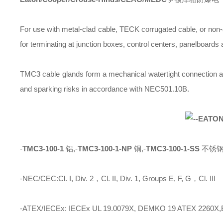
For use with metal-clad cable, TECK corrugated cable, or no
for terminating at junction boxes, control centers, panelboards 
TMC3 cable glands form a mechanical watertight connection and 
and sparking risks in accordance with NEC501.10B.
-
TMC3-100-1
铝,-
TMC3-100-1-NP
铜,-
TMC3-100-1-SS
不锈钢 
-NEC/CEC:Cl. I, Div. 2，Cl. II, Div. 1, Groups E, F, G，Cl. III
-ATEX/IECEx: IECEx UL 19.0079X, DEMKO 19 ATEX 2260X,Ex 