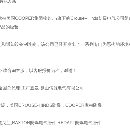
解決方案。
代被美国
COOPER
集团收购
,
与旗下的
Crouse--Hinds
防爆电气公司组
产品的经验
制和通知设备制造商，该公司已经开发出了一系列专门为恶劣的环境
格请咨询客服，以客服报价为准，谢谢！
全国总代理-工厂直发-昆山倍源电气有限公司
爆，美国CROUSE-HINDS防爆，COOPER库柏防爆
缆戈兰,RAXTON防爆电气管件,REDAPT防爆电气管件