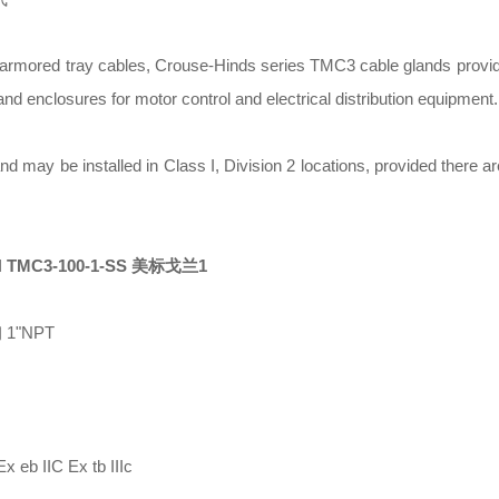
n-armored tray cables, Crouse-Hinds series TMC3 cable glands prov
and enclosures for motor control and electrical distribution equipment.
may be installed in Class I, Division 2 locations, provided there ar
1"NPT
eb IIC Ex tb IIIc