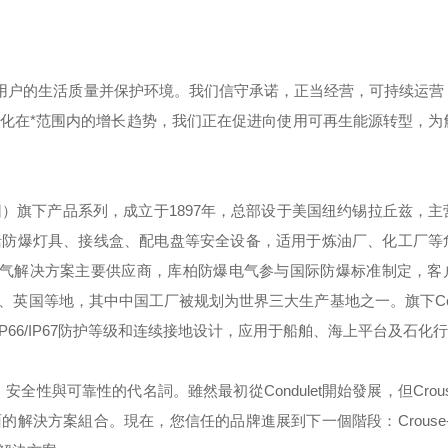
用户的生活质量并保护环境。我们信守承诺，正当经营，可持续运营
化在*范围内的增长趋势，我们正在促进向使用可再生能源转型，为
团）旗下产品系列，成立于
1897
年，总部设于美国纽约锡拉丘兹，主
括防爆灯具、接线盒、配电盘等安全设备，适用于炼油厂、化工厂等
气解决方案主要供应商，库柏防爆电气参与国际防爆标准制定，客
、英国等地，其中中国工厂被规划为世界三大生产基地之一。旗下
C
IP66/IP67
防护等级和连续接地设计，应用于船舶、海上平台及石化行
，安全性與可靠性的代名詞。雖然最初從
Condulet
開始發展，但
Crou
面的解決方案組合。現在，您信任的品牌進展到下一個階段：
Crouse