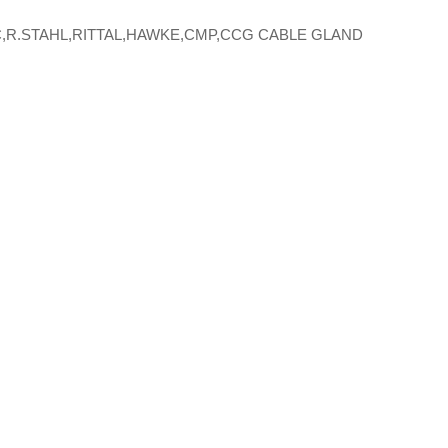
R.STAHL,RITTAL,HAWKE,CMP,CCG CABLE GLAND