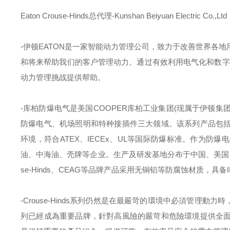
Eaton Crouse-Hinds总代理-Kunshan Beiyuan Electric Co.,Ltd
-伊顿
EATON
是一家智能动力管理公司，致力于改善世界各地
和将来帮助我们的客户管理动力。通过有效利用电气化和数字
动力管理挑战提供帮助。
-库柏防爆电气是美国
COOPER
库柏工业集团
(
现属于伊顿集
防爆电气、机场照明和特种接插件三大领域。该系列产品包
环境，符合
ATEX
、
IECEx
、
UL
等国际防爆标准。作为防爆电
油、中海油、壳牌等企业。生产及研发基地分布于中国、美国
se-Hinds
、
CEAG
等品牌产品采用无铜铝等防腐蚀材质，具备
-Crouse-Hinds
系列仍然是在最嚴苛的環境中必須管理動力時
列已經成為重要品牌，針對高風險的嚴苛和危險環境提供全