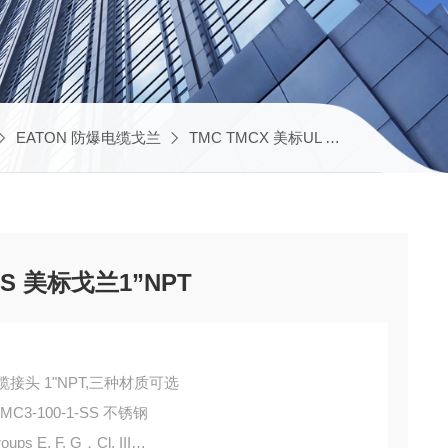
EATON 防爆电缆戈兰
TMC TMCX 美标UL CSA戈兰
TMC
1-SS 美标戈兰1”NPT
铠装电缆接头 1"NPT,三种材质可选
-TMC3-100-1-SS 不锈钢
roups E, F, G，Cl. III