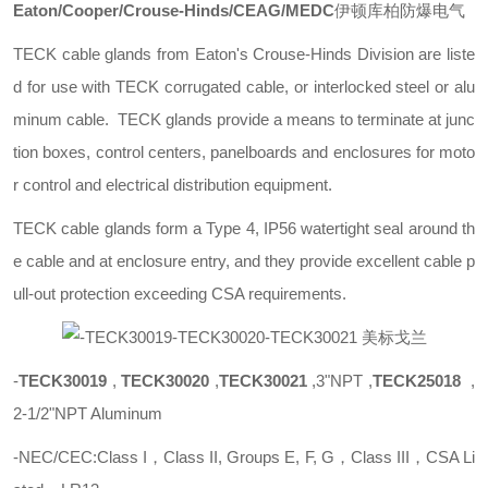
Eaton/Cooper/Crouse-Hinds/CEAG/MEDC
伊顿库柏防爆电气
TECK cable glands from Eaton's Crouse-Hinds Division are liste
d for use with TECK corrugated cable, or interlocked steel or alu
minum cable. TECK glands provide a means to terminate at junc
tion boxes, control centers, panelboards and enclosures for moto
r control and electrical distribution equipment.
TECK cable glands form a Type 4, IP56 watertight seal around th
e cable and at enclosure entry, and they provide excellent cable p
ull-out protection exceeding CSA requirements.
-
TECK30019
,
TECK30020
,
TECK30021
,3"NPT ,
TECK25018
,
2-1/2"NPT Aluminum
-NEC/CEC:Class I，Class II, Groups E, F, G，Class III，CSA Li