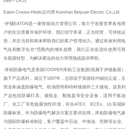
sted – LR13
Eaton Crouse-Hinds总代理-Kunshan Beiyuan Electric Co.,Ltd
-伊顿
EATON
是一家智能动力管理公司，致力于改善世界各地用
户的生活质量并保护环境。我们信守承诺，正当经营，可持续运
营，并在当前和将来帮助我们的客户管理动力。通过有效利用电
气化和数字化在*范围内的增长趋势，我们正在促进向使用可再
生能源转型，为解决紧迫的动力管理挑战提供帮助。
-库柏防爆电气是美国
COOPER
库柏工业集团
(
现属于伊顿集团）
旗下产品系列，成立于
1897
年，总部设于美国纽约锡拉丘兹，主
营业务涵盖防爆电气、机场照明和特种接插件三大领域。该系列
产品包括防爆灯具、接线盒、配电盘等安全设备，适用于炼油
厂、化工厂等危险腐蚀性环境，符合
ATEX
、
IECEx
、
UL
等国际
防爆标准。作为防爆电气解决方案主要供应商，库柏防爆电气参
与国际防爆标准制定，客户覆盖中石油、中海油、壳牌等企业。