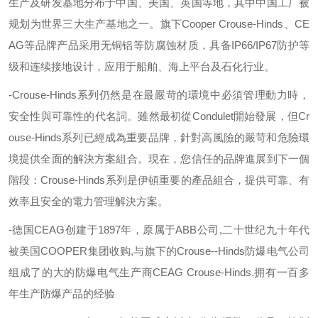
生产及研发基地分布于中国、美国、英国等地，其中中国工厂被
规划为世界三大生产基地之一。旗下
Cooper Crouse-Hinds
、
CE
AG
等品牌产品采用无铜铝等防腐蚀材质，具备
IP66/IP67
防护等
级和连续接地设计，应用于船舶、海上平台及石化行业。
-Crouse-Hinds
系列仍然是在最嚴苛的環境中必須管理動力時，
安全性與可靠性的代名詞。雖然最初從
Condulet
開始發展，但
Cr
ouse-Hinds
系列已經成為重要品牌，針對高風險的嚴苛和危險環
境提供全面的解決方案組合。現在，您信任的品牌進展到下一個
階段：
Crouse-Hinds
系列是伊頓重要的產品組合，提供可靠、有
效率且安全的電力管理解決方案。
-德国
CEAG
创建于
1897
年，原属于
ABB
公司
,
二十世纪九十年代
被美国
COOPER
集团收购
,
与旗下的
Crouse--Hinds
防爆电气公司
组成了的大的防爆电气生产商
CEAG Crouse-Hinds.
拥有一百多
年生产防爆产品的经验