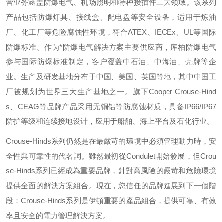
营业务涵盖防爆电气、机场照明和特种接插件三大领域。该系列
产品包括防爆灯具、接线盒、配电盘等安全设备，适用于炼油
厂、化工厂等危险腐蚀性环境，符合
ATEX
、
IECEx
、
UL
等国际
防爆标准。作为*防爆电气解决方案主要供应商，库柏防爆电气
参与国际防爆标准制定，客户覆盖中石油、中海油、壳牌等企
业。生产及研发基地分布于中国、美国、英国等地，其中中国工
厂被规划为世界三大生产基地之一。旗下
Cooper Crouse-Hind
s
、
CEAG
等品牌产品采用无铜铝等防腐蚀材质，具备
IP66/IP67
防护等级和连续接地设计，应用于船舶、海上平台及石化行业。
Crouse-Hinds
系列仍然是在最嚴苛的環境中必須管理動力時，安
全性與可靠性的代名詞。雖然最初從
Condulet
開始發展，但
Crou
se-Hinds
系列已經成為重要品牌，針對高風險的嚴苛和危險環境
提供全面的解決方案組合。現在，您信任的品牌進展到下一個階
段：
Crouse-Hinds
系列是伊頓重要的產品組合，提供可靠、有效
率且安全的電力管理解決方案。