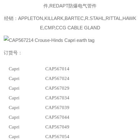
件,REDAPT防爆电气管件
经销：APPLETON,KILLARK,BARTEC,R.STAHL,RITTAL,HAWK
E,CMP,CCG CABLE GLAND
订货号：
Capri
CAP567014
Capri
CAP567024
Capri
CAP567029
Capri
CAP567034
Capri
CAP567039
Capri
CAP567044
Capri
CAP567049
Capri
CAP567054