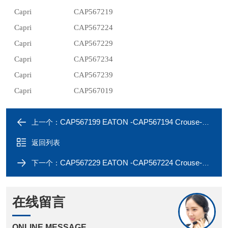
Capri
CAP567219
Capri
CAP567224
Capri
CAP567229
Capri
CAP567234
Capri
CAP567239
Capri
CAP567019
CAP567199 EATON -CAP567194 Crouse-Hinds Capri earth tag
上一个：
返回列表
CAP567229 EATON -CAP567224 Crouse-Hinds Capri earth tag
下一个：
在线留言
ONLINE MESSAGE