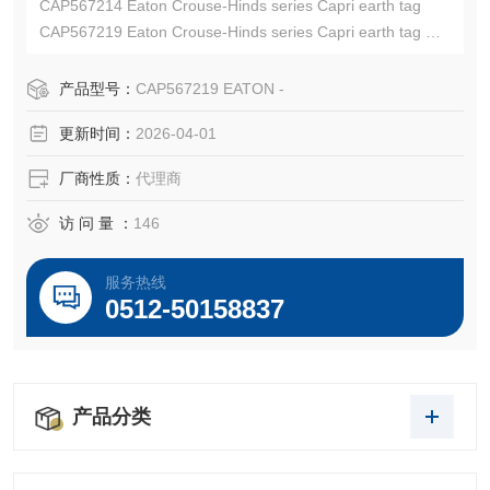
CAP567214 Eaton Crouse-Hinds series Capri earth tag
CAP567219 Eaton Crouse-Hinds series Capri earth tag
EATON CROUSE-HINDS总代理-Kunshan Beiyuan Electric
Co.,Ltd
产品型号：
CAP567219 EATON -
更新时间：
2026-04-01
厂商性质：
代理商
访 问 量 ：
146
服务热线
0512-50158837
产品分类