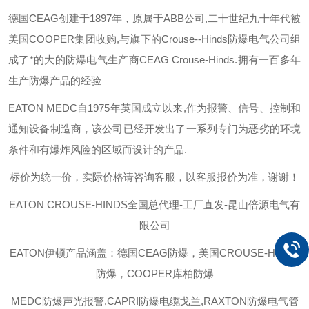
德国
CEAG
创建于
1897
年，原属于
ABB
公司
,
二十世纪九十年代被
美国
COOPER
集团收购
,
与旗下的
Crouse--Hinds
防爆电气公司组
成了*的大的防爆电气生产商
CEAG Crouse-Hinds.
拥有一百多年
生产防爆产品的经验
EATON MEDC
自
1975
年英国成立以来
,
作为报警、信号、控制和
通知设备制造商，该公司已经开发出了一系列专门为恶劣的环境
条件和有爆炸风险的区域而设计的产品
.
标价为统一价，实际价格请咨询客服，以客服报价为准，谢谢！
EATON CROUSE-HINDS
全国总代理-工厂直发-昆山倍源电气有
限公司
EATON伊顿
产品涵盖：德国CEAG防爆，美国CROUSE-HINDS
防爆，COOPER库柏防爆
MEDC防爆声光报警,CAPRI防爆电缆戈兰,RAXTON防爆电气管