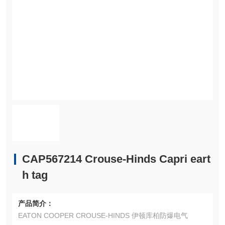
CAP567214 Crouse-Hinds Capri eart
h tag
产品简介：
EATON COOPER CROUSE-HINDS 伊顿库柏防爆电气