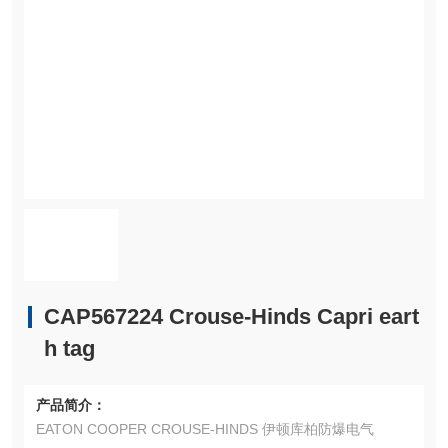
CAP567224 Crouse-Hinds Capri eart
h tag
产品简介：
EATON COOPER CROUSE-HINDS 伊顿库柏防爆电气