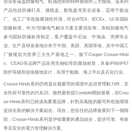
营业务涵盖防爆电气、机场照明和特种接插件三大领域。该系列
产品包括防爆灯具、接线盒、配电盘等安全设备，适用于炼油
厂、化工厂等危险腐蚀性环境，符合
ATEX
、
IECEx
、
UL
等国际
防爆标准。作为*防爆电气解决方案主要供应商，库柏防爆电气
参与国际防爆标准制定，客户覆盖中石油、中海油、壳牌等企
业。生产及研发基地分布于中国、美国、英国等地，其中中国工
厂被规划为世界三大生产基地之一。旗下
Cooper Crouse-Hind
s
、
CEAG
等品牌产品采用无铜铝等防腐蚀材质，具备
IP66/IP67
防护等级和连续接地设计，应用于船舶、海上平台及石化行业。
Crouse-Hinds
系列仍然是在最嚴苛的環境中必須管理動力時，安
全性與可靠性的代名詞。雖然最初從
Condulet
開始發展，但
Crou
se-Hinds
系列已經成為重要品牌，針對高風險的嚴苛和危險環境
提供全面的解決方案組合。現在，您信任的品牌進展到下一個階
段：
Crouse-Hinds
系列是伊頓重要的產品組合，提供可靠、有效
率且安全的電力管理解決方案。