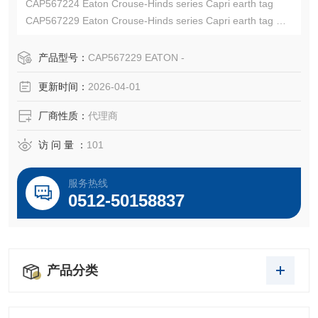
CAP567224 Eaton Crouse-Hinds series Capri earth tag
CAP567229 Eaton Crouse-Hinds series Capri earth tag
EATON CROUSE-HINDS总代理-Kunshan Beiyuan Electric
Co.,Ltd
产品型号：
CAP567229 EATON -
更新时间：
2026-04-01
厂商性质：
代理商
访 问 量 ：
101
服务热线
0512-50158837
产品分类