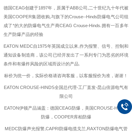
德国
CEAG
创建于
1897
年，原属于
ABB
公司
,
二十世纪九十年代被
美国
COOPER
集团收购
,
与旗下的
Crouse--Hinds
防爆电气公司组
成了*的大的防爆电气生产商
CEAG Crouse-Hinds.
拥有一百多年
生产防爆产品的经验
EATON MEDC
自
1975
年英国成立以来
,
作为报警、信号、控制和
通知设备制造商，该公司已经开发出了一系列专门为恶劣的环境
条件和有爆炸风险的区域而设计的产品
.
标价为统一价，实际价格请咨询客服，以客服报价为准，谢谢！
EATON CROUSE-HINDS
全国总代理-工厂直发-昆山倍源电气有
限公司
EATON伊顿
产品涵盖：德国CEAG防爆，美国CROUSE-HINDS
防爆，COOPER库柏防爆
MEDC防爆声光报警,CAPRI防爆电缆戈兰,RAXTON防爆电气管