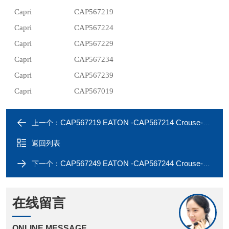
Capri
CAP567219
Capri
CAP567224
Capri
CAP567229
Capri
CAP567234
Capri
CAP567239
Capri
CAP567019
CAP567219 EATON -CAP567214 Crouse-Hinds Capri earth tag
上一个：
返回列表
CAP567249 EATON -CAP567244 Crouse-Hinds Capri earth tag
下一个：
在线留言
ONLINE MESSAGE