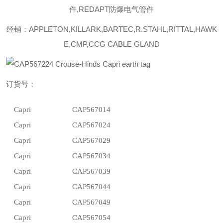
件,REDAPT防爆电气管件
经销：APPLETON,KILLARK,BARTEC,R.STAHL,RITTAL,HAWK
E,CMP,CCG CABLE GLAND
订货号：
Capri
CAP567014
Capri
CAP567024
Capri
CAP567029
Capri
CAP567034
Capri
CAP567039
Capri
CAP567044
Capri
CAP567049
Capri
CAP567054