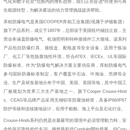
气化和数字化在*范围内的增长趋势，我们正在促进*向使用可再
生能源转型，为解决紧迫的动力管理挑战提供帮助。
库柏防爆电气是美国
COOPER
库柏工业集团
(
现属于伊顿集团）
旗下产品系列，成立于
1897
年，总部设于美国纽约锡拉丘兹，主
营业务涵盖防爆电气、机场照明和特种接插件三大领域。该系列
产品包括防爆灯具、接线盒、配电盘等安全设备，适用于炼油
厂、化工厂等危险腐蚀性环境，符合
ATEX
、
IECEx
、
UL
等国际
防爆标准。作为*防爆电气解决方案主要供应商，库柏防爆电气
参与国际防爆标准制定，客户覆盖中石油、中海油、壳牌等企
业。生产及研发基地分布于中国、美国、英国等地，其中中国工
厂被规划为世界三大生产基地之一。旗下
Cooper Crouse-Hind
s
、
CEAG
等品牌产品采用无铜铝等防腐蚀材质，具备
IP66/IP67
防护等级和连续接地设计，应用于船舶、海上平台及石化行业。
Crouse-Hinds
系列仍然是在最嚴苛的環境中必須管理動力時，安
全性與可靠性的代名詞。雖然最初從
Condulet
開始發展，但
Crou