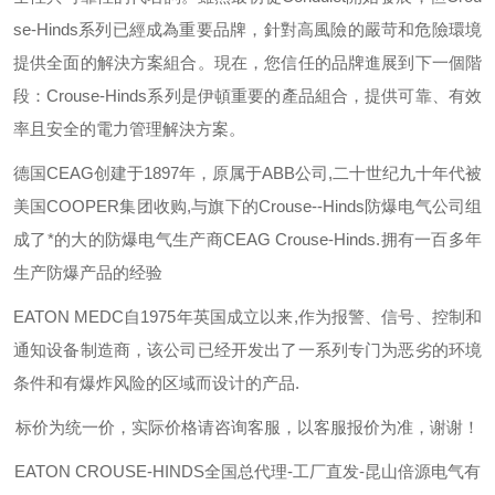
se-Hinds
系列已經成為重要品牌，針對高風險的嚴苛和危險環境
提供全面的解決方案組合。現在，您信任的品牌進展到下一個階
段：
Crouse-Hinds
系列是伊頓重要的產品組合，提供可靠、有效
率且安全的電力管理解決方案。
德国
CEAG
创建于
1897
年，原属于
ABB
公司
,
二十世纪九十年代被
美国
COOPER
集团收购
,
与旗下的
Crouse--Hinds
防爆电气公司组
成了*的大的防爆电气生产商
CEAG Crouse-Hinds.
拥有一百多年
生产防爆产品的经验
EATON MEDC
自
1975
年英国成立以来
,
作为报警、信号、控制和
通知设备制造商，该公司已经开发出了一系列专门为恶劣的环境
条件和有爆炸风险的区域而设计的产品
.
标价为统一价，实际价格请咨询客服，以客服报价为准，谢谢！
EATON CROUSE-HINDS
全国总代理-工厂直发-昆山倍源电气有