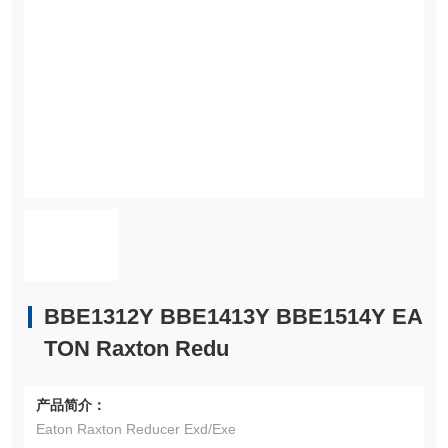
BBE1312Y BBE1413Y BBE1514Y EA
TON Raxton Redu
产品简介：
Eaton Raxton Reducer Exd/Exe