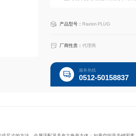
CY 型空心六角头堵头
CY 型空心六角头堵头是 CK 型六角头堵
产品型号：
Raxton PLUG
认证。CY 型堵头不适用于采矿应用。
所有 Raxton 堵头都标有相应的批准号
厂商性质：
代理商
服务热线
0512-50158837
同螺纹形状或尺寸的方法。金属适配器具有六角形主体；如果空间是关键因