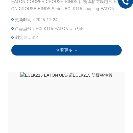
EATON COOPER CROUSE-HINDS 伊顿库柏防爆电气 EAT
ON CROUSE-HINDS Series ECLK115 coupling EATON CR
OUSE-HINDS Series ECLK115 防爆挠性管 EATON CROU
更新时间：2025-11-24
SE-HINDS 总代理-Kunshan Beiyuan Electric Co.,Ltd
产品型号：ECLK115 EATON UL认证
浏览量：314
查看更多 +