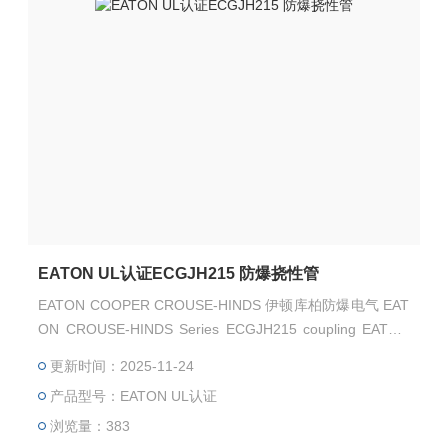
EATON UL认证ECGJH215 防爆挠性管
EATON COOPER CROUSE-HINDS 伊顿库柏防爆电气 EAT
ON CROUSE-HINDS Series ECGJH215 coupling EATON
CROUSE-HINDS Series ECGJH215 防爆挠性管 EATON C
更新时间：2025-11-24
ROUSE-HINDS 总代理-Kunshan Beiyuan Electric Co.,Ltd
产品型号：EATON UL认证
浏览量：383