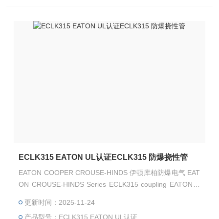
ECLK315 EATON UL认证ECLK315 防爆挠性管
EATON COOPER CROUSE-HINDS 伊顿库柏防爆电气 EAT
ON CROUSE-HINDS Series ECLK315 coupling EATON C
ROUSE-HINDS Series ECLK315 防爆挠性管 EATON CRO
更新时间：2025-11-24
USE-HINDS 总代理-Kunshan Beiyuan Electric Co.,Ltd
产品型号：ECLK315 EATON UL认证