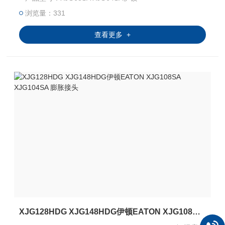
可发生纵向位移的导管。
浏览量：331
查看更多 +
XJG128HDG XJG148HDG伊顿EATON XJG108SA XJG104SA 膨胀接头