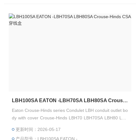
LBH100SA EATON -LBH70SA LBH80SA Crouse-Hinds CSA 穿线盒
Eaton Crouse-Hinds series Condulet LBH conduit outlet bo
dy with cover Crouse-Hinds LBH70 LBH70SA LBH80 LBH
80SA LBH100 LBH100SA 北美、加拿大 UL/cUL/CSA认证-
更新时间：2026-05-17
Kunshan Beiyuan Electric Co.,Ltd
产品型号：LBH100SA EATON -