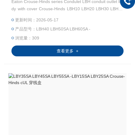
Eaton Crouse-Hinds series Condulet LBH conduit outlet bo
dy with cover Crouse-Hinds LBH10 LBH20 LBH30 LBH40
LBH50SA LBH60SA 北美、加拿大 UL/cUL/CSA认证-Kunsh
更新时间：2026-05-17
an Beiyuan Electric Co.,Ltd
产品型号：LBH40 LBH50SA LBH60SA -
浏览量：309
查看更多 +