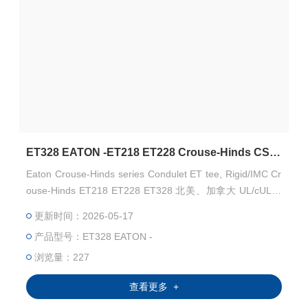
ET328 EATON -ET218 ET228 Crouse-Hinds CSA 穿线盒
Eaton Crouse-Hinds series Condulet ET tee, Rigid/IMC Cr
ouse-Hinds ET218 ET228 ET328 北美、加拿大 UL/cUL/C
SA认证-Kunshan Beiyuan Electric Co.,Ltd
更新时间：2026-05-17
产品型号：ET328 EATON -
浏览量：227
查看更多 +