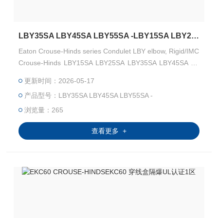
LBY35SA LBY45SA LBY55SA -LBY15SA LBY25SA Crouse-Hinds cUL 穿线盒
Eaton Crouse-Hinds series Condulet LBY elbow, Rigid/IMC
Crouse-Hinds LBY15SA LBY25SA LBY35SA LBY45SA LB
Y55SA 北美、加拿大 UL/cUL/CSA认证-Kunshan Beiyuan E
更新时间：2026-05-17
lectric Co.,Ltd
产品型号：LBY35SA LBY45SA LBY55SA -
浏览量：265
查看更多 +