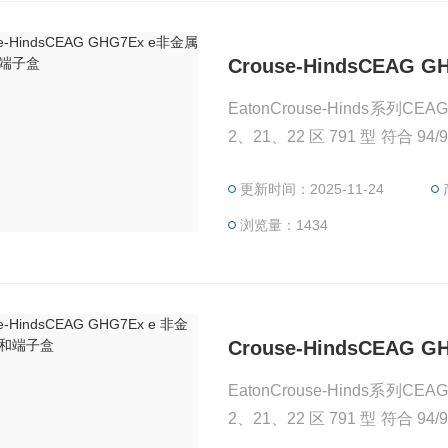
Crouse-HindsCEA
EatonCrouse-Hinds系列
2、21、22 区 791 型 符合 94/9/EC
D Ex tD A21 IP66 T80°
更新时间：2025-11-24
0 ATEX 3108
浏览量：1434
Crouse-HindsCEA
EatonCrouse-Hinds系列
2、21、22 区 791 型 符合 94/9/EC
D Ex tD A21 IP66 T80°