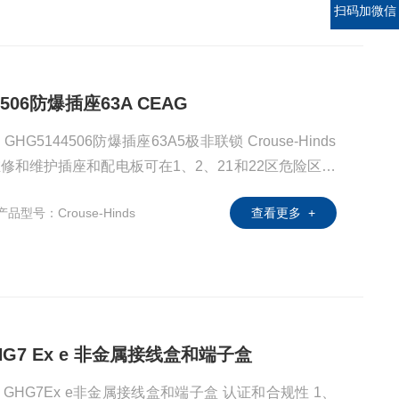
扫码加微信
44506防爆插座63A CEAG
AG GHG5144506防爆插座63A5极非联锁 Crouse-Hinds
309维修和维护插座和配电板可在1、2、21和22区危险区域
行。 GHG51IEC60309插座上的联锁和可锁定开关
产品型号：Crouse-Hinds
查看更多 +
备（例如钻机、焊接变压器和手磨机），以便可以安全
 GHG7 Ex e 非金属接线盒和端子盒
CEAG GHG7Ex e非金属接线盒和端子盒 认证和合规性 1、