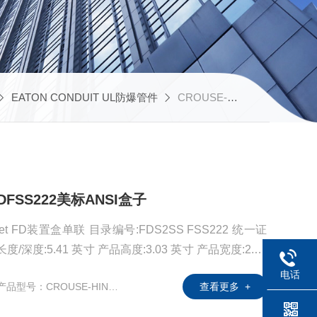
EATON CONDUIT UL防爆管件
CROUSE-HINDS UL防爆电气
FDFSS222美标ANSI盒子
ulet FD装置盒单联 目录编号:FDS2SS FSS222 统一证
产品长度/深度:5.41 英寸 产品高度:3.03 英寸 产品宽度:2.94
电话
产品型号：CROUSE-HINDS FS和FD
查看更多 +