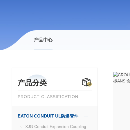
产品中心
产品分类
PRODUCT CLASSIFICATION
EATON CONDUIT UL防爆管件
XJG Conduit Expansion Coupling