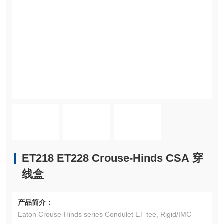
ET218 ET228 Crouse-Hinds CSA 穿
线盒
产品简介：
Eaton Crouse-Hinds series Condulet ET tee, Rigid/IMC