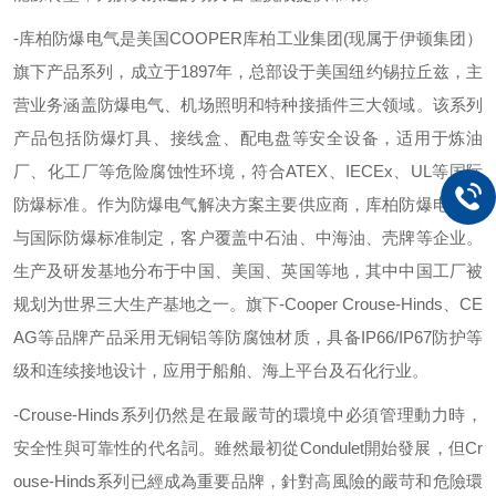
-
库柏防爆电气是美国
COOPER
库柏工业集团
(
现属于伊顿集团）
旗下产品系列，成立于
1897
年，总部设于美国纽约锡拉丘兹，主
营业务涵盖防爆电气、机场照明和特种接插件三大领域。该系列
产品包括防爆灯具、接线盒、配电盘等安全设备，适用于炼油
厂、化工厂等危险腐蚀性环境，符合
ATEX
、
IECEx
、
UL
等国际
防爆标准。作为防爆电气解决方案主要供应商，库柏防爆电气参
与国际防爆标准制定，客户覆盖中石油、中海油、壳牌等企业。
生产及研发基地分布于中国、美国、英国等地，其中中国工厂被
规划为世界三大生产基地之一。旗下
-
Cooper Crouse-Hinds
、
CE
AG
等品牌产品采用无铜铝等防腐蚀材质，具备
IP66/IP67
防护等
级和连续接地设计，应用于船舶、海上平台及石化行业。
-
Crouse-Hinds
系列仍然是在最嚴苛的環境中必須管理動力時，
安全性與可靠性的代名詞。雖然最初從
Condulet
開始發展，但
Cr
ouse-Hinds
系列已經成為重要品牌，針對高風險的嚴苛和危險環