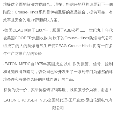
境提供全面的解決方案組合。現在，您信任的品牌進展到下一個
階段：
Crouse-Hinds
系列是伊頓重要的產品組合，提供可靠、有
效率且安全的電力管理解決方案。
-
德国
CEAG
创建于
1897
年，原属于
ABB
公司
,
二十世纪九十年代
被美国
COOPER
集团收购
,
与旗下的
Crouse--Hinds
防爆电气公司
组成了的大的防爆电气生产商
CEAG Crouse-Hinds.
拥有一百多
年生产防爆产品的经验
-EATON MEDC
自
1975
年英国成立以来
,
作为报警、信号、控制
和通知设备制造商，该公司已经开发出了一系列专门为恶劣的环
境条件和有爆炸风险的区域而设计的产品
.
标价为统一价，实际价格请咨询客服，以客服报价为准，谢谢！
EATON C
ROUSE-HINDS
全国总代理
-工厂直发-昆山倍源电气有
限公司