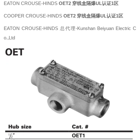
EATON CROUSE-HINDS
OET2 穿线盒隔爆UL认证1区
COOPER CROUSE-HINDS
OET2 穿线盒隔爆UL认证1区
EATON CROUSE-HINDS 总代理-Kunshan Beiyuan Electric C
o.,Ltd