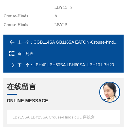
LBY15 S
Crouse-Hinds
A
Crouse-Hinds
LBY15
CGB114SA GB116SA EATON-Crouse-hinds CGB114 SG CGB116 SG UL armored cable
上一个：
返回列表
LBH40 LBH50SA LBH60SA -LBH10 LBH20 LHB30 Crouse-Hinds UL 穿线盒
下一个：
在线留言
ONLINE MESSAGE