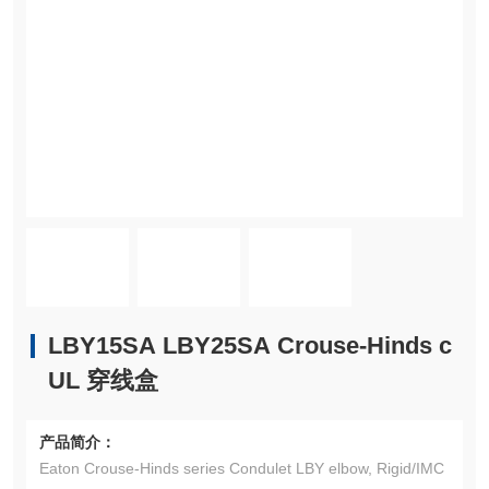
LBY15SA LBY25SA Crouse-Hinds c
UL 穿线盒
产品简介：
Eaton Crouse-Hinds series Condulet LBY elbow, Rigid/IMC