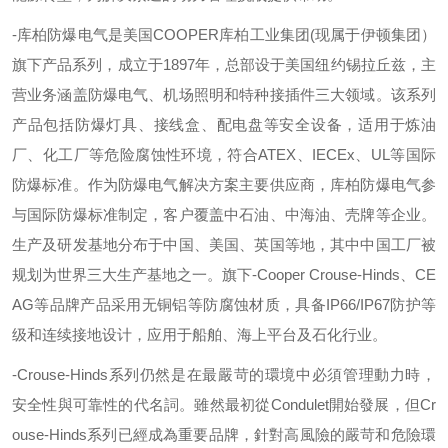
-
库柏防爆电气是美国
COOPER
库柏工业集团
(
现属于伊顿集团）
旗下产品系列，成立于
1897
年，总部设于美国纽约锡拉丘兹，主
营业务涵盖防爆电气、机场照明和特种接插件三大领域。该系列
产品包括防爆灯具、接线盒、配电盘等安全设备，适用于炼油
厂、化工厂等危险腐蚀性环境，符合
ATEX
、
IECEx
、
UL
等国际
防爆标准。作为防爆电气解决方案主要供应商，库柏防爆电气参
与国际防爆标准制定，客户覆盖中石油、中海油、壳牌等企业。
生产及研发基地分布于中国、美国、英国等地，其中中国工厂被
规划为世界三大生产基地之一。旗下
-
Cooper Crouse-Hinds
、
CE
AG
等品牌产品采用无铜铝等防腐蚀材质，具备
IP66/IP67
防护等
级和连续接地设计，应用于船舶、海上平台及石化行业。
-
Crouse-Hinds
系列仍然是在最嚴苛的環境中必須管理動力時，
安全性與可靠性的代名詞。雖然最初從
Condulet
開始發展，但
Cr
ouse-Hinds
系列已經成為重要品牌，針對高風險的嚴苛和危險環