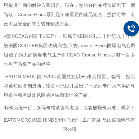
境提供全面的解決方案組合。現在，您信任的品牌進展到下一個
階段：
Crouse-Hinds
系列是伊頓重要的產品組合，提供可靠、有
效率且安全的電力管理解決方案。
-
德国
CEAG
创建于
1897
年，原属于
ABB
公司
,
二十世纪九十年代
被美国
COOPER
集团收购
,
与旗下的
Crouse--Hinds
防爆电气公司
组成了的大的防爆电气生产商
CEAG Crouse-Hinds.
拥有一百多
年生产防爆产品的经验
-EATON MEDC
自
1975
年英国成立以来
,
作为报警、信号、控制
和通知设备制造商，该公司已经开发出了一系列专门为恶劣的环
境条件和有爆炸风险的区域而设计的产品
.
标价为统一价，实际价格请咨询客服，以客服报价为准，谢谢！
EATON C
ROUSE-HINDS
全国总代理
-工厂直发-昆山倍源电气有
限公司