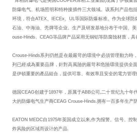
库柏防爆电气是美国
COOPER
库柏工业集团
(
现属于伊顿集
防爆电气、机场照明和特种接插件三大领域。该系列产品包
环境，符合
ATEX
、
IECEx
、
UL
等国际防爆标准。作为全球防
石油、中海油、壳牌等企业。生产及研发基地分布于中国、美
ouse-Hinds
、
CEAG
等品牌产品采用无铜铝等防腐蚀材质，具
Crouse-Hinds
系列仍然是在最嚴苛的環境中必須管理動力時
列已經成為重要品牌，針對高風險的嚴苛和危險環境提供全
是伊頓重要的產品組合，提供可靠、有效率且安全的電力管理
德国
CEAG
创建于
1897
年，原属于
ABB
公司
,
二十世纪九十年
大的防爆电气生产商
CEAG Crouse-Hinds.
拥有一百多年生产
EATON MEDC
自
1975
年英国成立以来
,
作为报警、信号、控
炸风险的区域而设计的产品
.