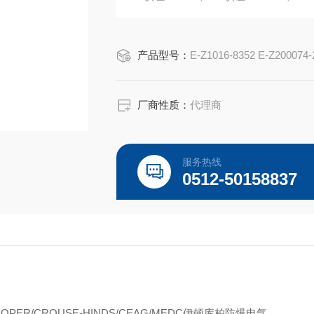
2-2/0 AWG线规,双紧定螺钉,黄铜触点,公头
产品型号：
E-Z1016-8352 E-Z200074-
厂商性质：
代理商
服务热线
0512-50158837
OOPER/CROUSE-HINDS/CEAG/MEDC伊顿库柏防爆电气