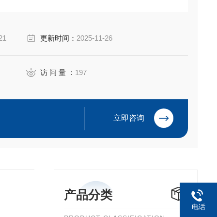
,热塑性弹性体 (TPE),非硫化,600Vac/dc
21
更新时间：
2025-11-26
访 问 量 ：
197
立即咨询
产品分类
电话