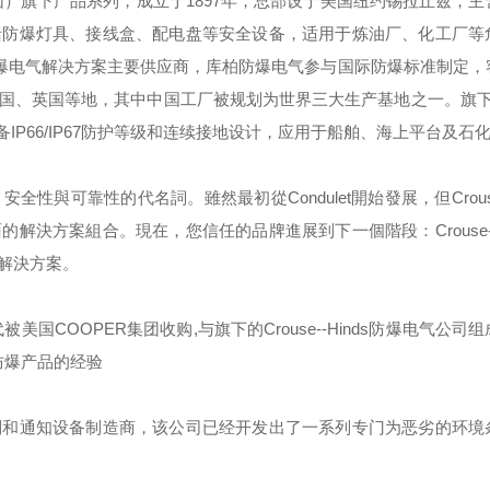
团）旗下产品系列，成立于
1897
年，总部设于美国纽约锡拉丘兹，主
括防爆灯具、接线盒、配电盘等安全设备，适用于炼油厂、化工厂等
爆电气解决方案主要供应商，库柏防爆电气参与国际防爆标准制定，
国、英国等地，其中中国工厂被规划为世界三大生产基地之一。旗
备
IP66/IP67
防护等级和连续接地设计，应用于船舶、海上平台及石
，安全性與可靠性的代名詞。雖然最初從
Condulet
開始發展，但
Crou
面的解決方案組合。現在，您信任的品牌進展到下一個階段：
Crouse
解決方案。
代被美国
COOPER
集团收购
,
与旗下的
Crouse--Hinds
防爆电气公司组
防爆产品的经验
制和通知设备制造商，该公司已经开发出了一系列专门为恶劣的环境