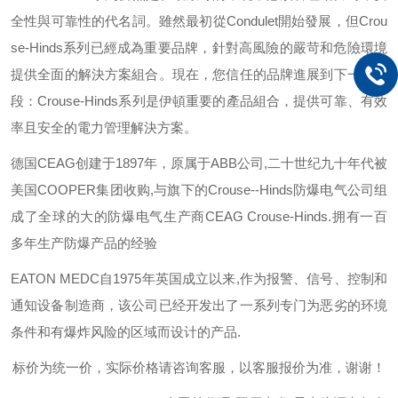
全性與可靠性的代名詞。雖然最初從
Condulet
開始發展，但
Crou
se-Hinds
系列已經成為重要品牌，針對高風險的嚴苛和危險環境
提供全面的解決方案組合。現在，您信任的品牌進展到下一個階
段：
Crouse-Hinds
系列是伊頓重要的產品組合，提供可靠、有效
率且安全的電力管理解決方案。
德国
CEAG
创建于
1897
年，原属于
ABB
公司
,
二十世纪九十年代被
美国
COOPER
集团收购
,
与旗下的
Crouse--Hinds
防爆电气公司组
成了全球的大的防爆电气生产商
CEAG Crouse-Hinds.
拥有一百
多年生产防爆产品的经验
EATON MEDC
自
1975
年英国成立以来
,
作为报警、信号、控制和
通知设备制造商，该公司已经开发出了一系列专门为恶劣的环境
条件和有爆炸风险的区域而设计的产品
.
标价为统一价，实际价格请咨询客服，以客服报价为准，谢谢！