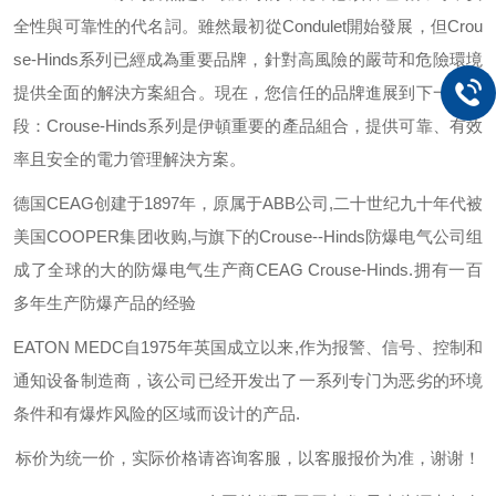
全性與可靠性的代名詞。雖然最初從
Condulet
開始發展，但
Crou
se-Hinds
系列已經成為重要品牌，針對高風險的嚴苛和危險環境
提供全面的解決方案組合。現在，您信任的品牌進展到下一個階
段：
Crouse-Hinds
系列是伊頓重要的產品組合，提供可靠、有效
率且安全的電力管理解決方案。
德国
CEAG
创建于
1897
年，原属于
ABB
公司
,
二十世纪九十年代被
美国
COOPER
集团收购
,
与旗下的
Crouse--Hinds
防爆电气公司组
成了全球的大的防爆电气生产商
CEAG Crouse-Hinds.
拥有一百
多年生产防爆产品的经验
EATON MEDC
自
1975
年英国成立以来
,
作为报警、信号、控制和
通知设备制造商，该公司已经开发出了一系列专门为恶劣的环境
条件和有爆炸风险的区域而设计的产品
.
标价为统一价，实际价格请咨询客服，以客服报价为准，谢谢！