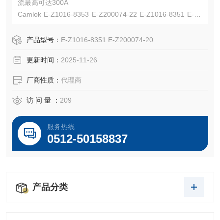
流最高可达300A
Camlok E-Z1016-8353 E-Z200074-22 E-Z1016-8351 E-Z2
00074-20
UL认证E67181,CSA认证LR13963,NEMA 3R
产品型号：
E-Z1016-8351 E-Z200074-20
2-2/0 AWG线规,双紧定螺钉,黄铜触点,公头,热塑性弹性体 (T
更新时间：
2025-11-26
PE),非硫化,600Vac/dc
厂商性质：
代理商
访 问 量 ：
209
服务热线
0512-50158837
产品分类