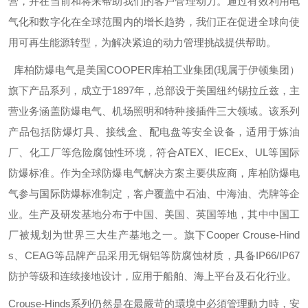
营，并在当前和将来帮助我们的客户管理动力。通过有效利用电
气化和数字化在全球范围内的增长趋势，我们正在促进全球向使
用可再生能源转型，为解决紧迫的动力管理挑战提供帮助。
库柏防爆电气是美国
COOPER
库柏工业集团
(
现属于伊顿集团）
旗下产品系列，成立于
1897
年，总部设于美国纽约锡拉丘兹，主
营业务涵盖防爆电气、机场照明和特种接插件三大领域。该系列
产品包括防爆灯具、接线盒、配电盘等安全设备，适用于炼油
厂、化工厂等危险腐蚀性环境，符合
ATEX
、
IECEx
、
UL
等国际
防爆标准。作为全球防爆电气解决方案主要供应商，库柏防爆电
气参与国际防爆标准制定，客户覆盖中石油、中海油、壳牌等企
业。生产及研发基地分布于中国、美国、英国等地，其中中国工
厂被规划为世界三大生产基地之一。旗下
Cooper Crouse-Hind
s
、
CEAG
等品牌产品采用无铜铝等防腐蚀材质，具备
IP66/IP67
防护等级和连续接地设计，应用于船舶、海上平台及石化行业。
Crouse-Hinds
系列仍然是在最嚴苛的環境中必須管理動力時，安