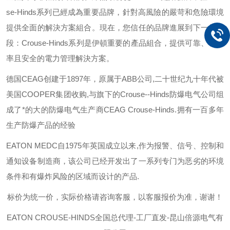
se-Hinds
系列已經成為重要品牌，針對高風險的嚴苛和危險環境
提供全面的解決方案組合。現在，您信任的品牌進展到下一個階
段：
Crouse-Hinds
系列是伊頓重要的產品組合，提供可靠、有效
率且安全的電力管理解決方案。
德国
CEAG
创建于
1897
年，原属于
ABB
公司
,
二十世纪九十年代被
美国
COOPER
集团收购
,
与旗下的
Crouse--Hinds
防爆电气公司组
成了*的大的防爆电气生产商
CEAG Crouse-Hinds.
拥有一百多年
生产防爆产品的经验
EATON MEDC
自
1975
年英国成立以来
,
作为报警、信号、控制和
通知设备制造商，该公司已经开发出了一系列专门为恶劣的环境
条件和有爆炸风险的区域而设计的产品
.
标价为统一价，实际价格请咨询客服，以客服报价为准，谢谢！
EATON CROUSE-HINDS
全国总代理-工厂直发-昆山倍源电气有