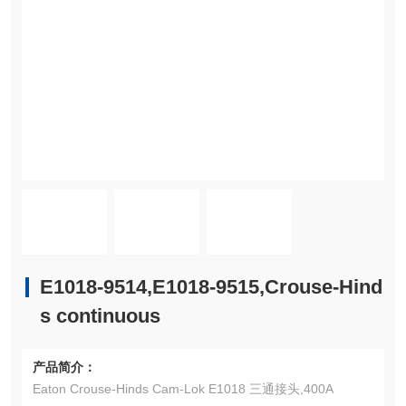
E1018-9514,E1018-9515,Crouse-Hind
s continuous
产品简介：
Eaton Crouse-Hinds Cam-Lok E1018 三通接头,400A