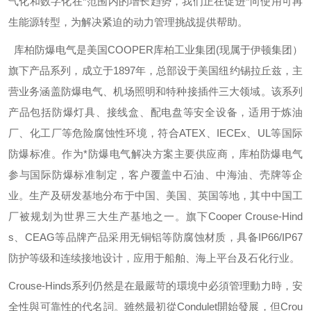
气化和数字化在*范围内的增长趋势，我们正在促进*向使用可再
生能源转型，为解决紧迫的动力管理挑战提供帮助。
库柏防爆电气是美国
COOPER
库柏工业集团
(
现属于伊顿集团）
旗下产品系列，成立于
1897
年，总部设于美国纽约锡拉丘兹，主
营业务涵盖防爆电气、机场照明和特种接插件三大领域。该系列
产品包括防爆灯具、接线盒、配电盘等安全设备，适用于炼油
厂、化工厂等危险腐蚀性环境，符合
ATEX
、
IECEx
、
UL
等国际
防爆标准。作为*防爆电气解决方案主要供应商，库柏防爆电气
参与国际防爆标准制定，客户覆盖中石油、中海油、壳牌等企
业。生产及研发基地分布于中国、美国、英国等地，其中中国工
厂被规划为世界三大生产基地之一。旗下
Cooper Crouse-Hind
s
、
CEAG
等品牌产品采用无铜铝等防腐蚀材质，具备
IP66/IP67
防护等级和连续接地设计，应用于船舶、海上平台及石化行业。
Crouse-Hinds
系列仍然是在最嚴苛的環境中必須管理動力時，安
全性與可靠性的代名詞。雖然最初從
Condulet
開始發展，但
Crou