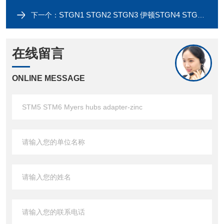
STGN1 STGN2 STGN3 伊顿STGN4 STGN5 STGN6-MYERS GROUND NUT–ZINC
下一个：
在线留言
ONLINE MESSAGE