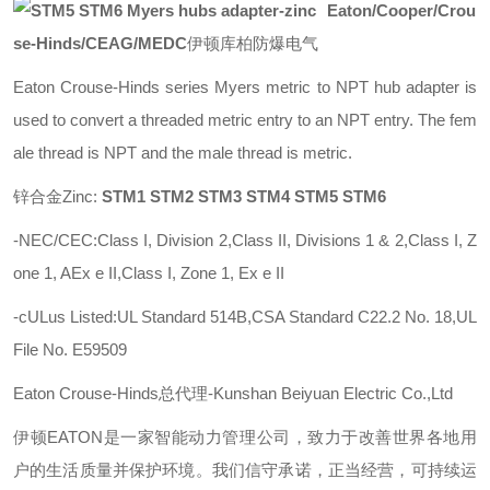
Eaton/Cooper/Crou
se-Hinds/CEAG/MEDC
伊顿库柏防爆电气
Eaton Crouse-Hinds series Myers metric to NPT hub adapter is
used to convert a threaded metric entry to an NPT entry. The fem
ale thread is NPT and the male thread is metric.
锌合金Zinc:
STM1 STM2 STM3 STM4 STM5 STM6
-NEC/CEC:Class I, Division 2,Class II, Divisions 1 & 2,Class I, Z
one 1, AEx e II,Class I, Zone 1, Ex e II
-cULus Listed:UL Standard 514B,CSA Standard C22.2 No. 18,UL
File No. E59509
Eaton Crouse-Hinds总代理-Kunshan Beiyuan Electric Co.,Ltd
伊顿
EATON
是一家智能动力管理公司，致力于改善世界各地用
户的生活质量并保护环境。我们信守承诺，正当经营，可持续运