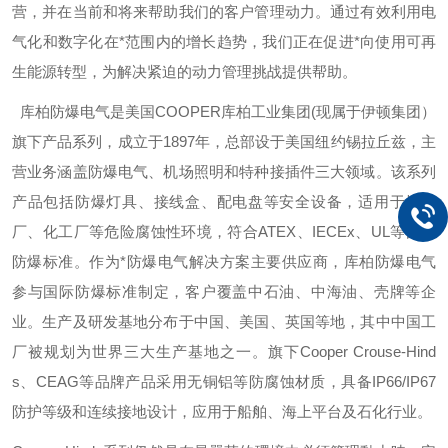
营，并在当前和将来帮助我们的客户管理动力。通过有效利用电
气化和数字化在*范围内的增长趋势，我们正在促进*向使用可再
生能源转型，为解决紧迫的动力管理挑战提供帮助。
库柏防爆电气是美国
COOPER
库柏工业集团
(
现属于伊顿集团）
旗下产品系列，成立于
1897
年，总部设于美国纽约锡拉丘兹，主
营业务涵盖防爆电气、机场照明和特种接插件三大领域。该系列
产品包括防爆灯具、接线盒、配电盘等安全设备，适用于炼油
厂、化工厂等危险腐蚀性环境，符合
ATEX
、
IECEx
、
UL
等国际
防爆标准。作为*防爆电气解决方案主要供应商，库柏防爆电气
参与国际防爆标准制定，客户覆盖中石油、中海油、壳牌等企
业。生产及研发基地分布于中国、美国、英国等地，其中中国工
厂被规划为世界三大生产基地之一。旗下
Cooper Crouse-Hind
s
、
CEAG
等品牌产品采用无铜铝等防腐蚀材质，具备
IP66/IP67
防护等级和连续接地设计，应用于船舶、海上平台及石化行业。