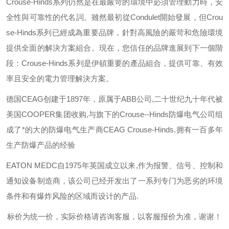
Crouse-Hinds
系列仍然是在最嚴苛的環境中必須管理動力時，安
全性與可靠性的代名詞。雖然最初從
Condulet
開始發展，但
Crou
se-Hinds
系列已經成為重要品牌，針對高風險的嚴苛和危險環境
提供全面的解決方案組合。現在，您信任的品牌進展到下一個階
段：
Crouse-Hinds
系列是伊頓重要的產品組合，提供可靠、有效
率且安全的電力管理解決方案。
德国
CEAG
创建于
1897
年，原属于
ABB
公司
,
二十世纪九十年代被
美国
COOPER
集团收购
,
与旗下的
Crouse--Hinds
防爆电气公司组
成了*的大的防爆电气生产商
CEAG Crouse-Hinds.
拥有一百多年
生产防爆产品的经验
EATON MEDC
自
1975
年英国成立以来
,
作为报警、信号、控制和
通知设备制造商，该公司已经开发出了一系列专门为恶劣的环境
条件和有爆炸风险的区域而设计的产品
.
标价为统一价，实际价格请咨询客服，以客服报价为准，谢谢！