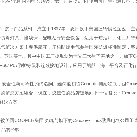
化在*范围内的增长趋势，我们正在促进*向使用可再生能源转型，
）旗下产品系列，成立于
1897
年，总部设于美国纽约锡拉丘兹，主
括防爆灯具、接线盒、配电盘等安全设备，适用于炼油厂、化工厂等
电气解决方案主要供应商，库柏防爆电气参与国际防爆标准制定，客
、英国等地，其中中国工厂被规划为世界三大生产基地之一。旗下
C
IP66/IP67
防护等级和连续接地设计，应用于船舶、海上平台及石化行
，安全性與可靠性的代名詞。雖然最初從
Condulet
開始發展，但
Crou
面的解決方案組合。現在，您信任的品牌進展到下一個階段：
Crouse
解決方案。
代被美国
COOPER
集团收购
,
与旗下的
Crouse--Hinds
防爆电气公司组成
产品的经验