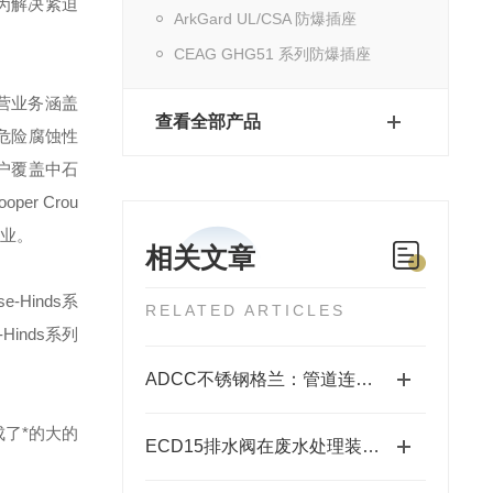
为解决紧迫
ArkGard UL/CSA 防爆插座
CEAG GHG51 系列防爆插座
营业务涵盖
查看全部产品
危险腐蚀性
户覆盖中石
ooper Crou
业。
相关文章
se-Hinds
系
RELATED ARTICLES
-Hinds
系列
ADCC不锈钢格兰：管道连接的坚固守护者
了*的大的
ECD15排水阀在废水处理装置中起着关键作用