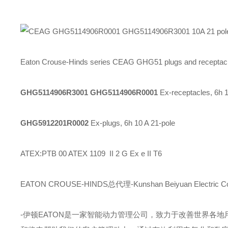
Eaton Crouse-Hinds series CEAG GHG51 plugs and receptacl
GHG5114906R3001 GHG5114906R0001
Ex-receptacles, 6h 1
GHG5912201R0002
Ex-plugs, 6h 10 A 21-pole
ATEX:PTB 00 ATEX 1109 II 2 G Ex e II T6
EATON CROUSE-HINDS总代理-Kunshan Beiyuan Electric Co
-伊顿
EATON
是一家智能动力管理公司，致力于改善世界各地