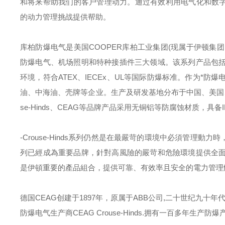
和将来帮助我们的客户管理动力。通过有效利用电气化和数字
的动力管理挑战提供帮助。
库柏防爆电气是美国
COOPER
库柏工业集团
(
现属于伊顿集团
防爆电气、机场照明和特种接插件三大领域。该系列产品包
环境，符合
ATEX
、
IECEx
、
UL
等国际防爆标准。作为*防爆
油、中海油、壳牌等企业。生产及研发基地分布于中国、美国
se-Hinds
、
CEAG
等品牌产品采用无铜铝等防腐蚀材质，具备
-Crouse-Hinds
系列仍然是在最嚴苛的環境中必須管理動力時
列已經成為重要品牌，針對高風險的嚴苛和危險環境提供全
是伊頓重要的產品組合，提供可靠、有效率且安全的電力管理
德国
CEAG
创建于
1897
年，原属于
ABB
公司
,
二十世纪九十年
防爆电气生产商
CEAG Crouse-Hinds.
拥有一百多年生产防爆