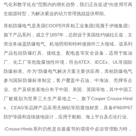
气化和数字化在*范围内的增长趋势，我们正在促进*向使用可再
生能源转型，为解决紧迫的动力管理挑战提供帮助。
库柏防爆电气是美国
COOPER
库柏工业集团
(
现属于伊顿集团）
旗下产品系列，成立于
1897
年，总部设于美国纽约锡拉丘兹，主
营业务涵盖防爆电气、机场照明和特种接插件三大领域。该系列
产品包括防爆灯具、接线盒、配电盘等安全设备，适用于炼油
厂、化工厂等危险腐蚀性环境，符合
ATEX
、
IECEx
、
UL
等国际
防爆标准。作为*防爆电气解决方案主要供应商，库柏防爆电气
参与国际防爆标准制定，客户覆盖中石油、中海油、壳牌等企
业。生产及研发基地分布于中国、美国、英国等地，其中中国工
厂被规划为世界三大生产基地之一。旗下
Cooper Crouse-Hind
s
、
CEAG
等品牌产品采用无铜铝等防腐蚀材质，具备
IP66/IP67
防护等级和连续接地设计，应用于船舶、海上平台及石化行业。
-Crouse-Hinds
系列仍然是在最嚴苛的環境中必須管理動力時，