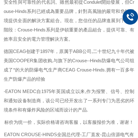
安全性與可靠性的代名詞。雖然最初從
Condulet
開始發展，但
Cr
ouse-Hinds
系列已經成為重要品牌，針對高風險的嚴苛和危險環
境提供全面的解決方案組合。現在，您信任的品牌進展到下一個
階段：
Crouse-Hinds
系列是伊頓重要的產品組合，提供可靠、有
效率且安全的電力管理解決方案。
德国
CEAG
创建于
1897
年，原属于
ABB
公司
,
二十世纪九十年代被
美国
COOPER
集团收购
,
与旗下的
Crouse--Hinds
防爆电气公司组
成了*的大的防爆电气生产商
CEAG Crouse-Hinds.
拥有一百多年
生产防爆产品的经验
-EATON MEDC
自
1975
年英国成立以来
,
作为报警、信号、控制
和通知设备制造商，该公司已经开发出了一系列专门为恶劣的环
境条件和有爆炸风险的区域而设计的产品
.
标价为统一价，实际价格请咨询客服，以客服报价为准，谢谢！
EATON CROUSE-HINDS
全国总代理-工厂直发-昆山倍源电气有