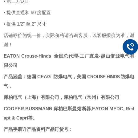
• 第三方认证
• 提供直通和 90 度配置
• 提供 1/2" 至 2" 尺寸
店铺标价为统一价，实际价格请咨询客服，以客服报价为准，谢
谢！
EATON
Crouse-Hinds
全国总代理
-
工厂直发
-昆山倍源电气
有
限公司
产品涵盖：德国
CEAG
防爆电气，
美国
CROUSE-HINDS
防爆电
气
，
库柏电气（上海）有限公司，库柏电气（常州）有限公司
COOPER BUSSMANN 库柏巴斯曼熔断器,EATON
MEDC
, Red
apt & Capri等。
产品手册详产品资料
产品订货号：