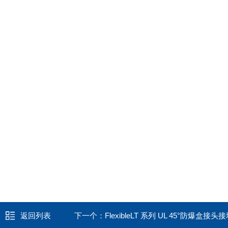
返回列表
下一个：
FlexibleLT 系列 UL 45°防爆盒接头