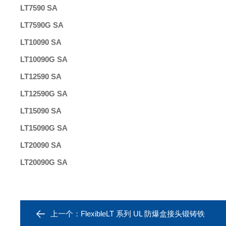
LT7590 SA
LT7590G SA
LT10090 SA
LT10090G SA
LT12590 SA
LT12590G SA
LT15090 SA
LT15090G SA
LT20090 SA
LT20090G SA
上一个：
FlexibleLT 系列 UL 防爆盒接头锻铸铁