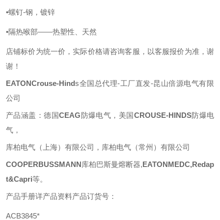
•螺钉-钢，镀锌
•隔热喉部——热塑性、天然
店铺标价为统一价，实际价格请咨询客服，以客服报价为准，谢
谢！
EATONCrouse-Hind
s全国总代理-工厂直发-昆山倍源电气有限
公司
产品涵盖：德国
CEAG
防爆电气，美国
CROUSE-HINDS
防爆电
气，
库柏电气（上海）有限公司，库柏电气（常州）有限公司
COOPERBUSSMANN
库柏巴斯曼熔断器
,
EATONMEDC,Redap
t&Capri
等
。
产品手册详产品资料产品订货号：
ACB3845*