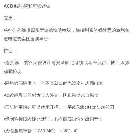
ACB
系列
-钢和可锻铸铁
应用：
•Acb系列连接器用于连接铠装电缆，连接到箱体或外壳的金属包
层电缆或柔性金属导管
特征：
•连接器上的双夹鞍设计可安全固定电缆或导管就位，防止因振
动而松动
•隔热喉部提供了一个不会剥落的光滑牵引表面电缆
•锁紧螺母上的斜齿咬入外壳，防止松动来自振动
•三头固定螺钉可以使用开槽、十字或Robertson头螺丝刀
•钢制连接器经镀锌处理，具有耐腐蚀性列出用于：
•柔性金属导管（RWFMC）：3/8" - 4"