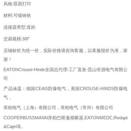
风格
:
双面打印
材料
:
可锻铸铁
连接器类型
:
直的
交易规模
:
3/8"
店铺标价为统一价，实际价格请咨询客服，以客服报价为准，谢
谢！
EATONCrouse-Hind
s全国总代理-工厂直发-昆山倍源电气有限公
司
产品涵盖：德国
CEAG
防爆电气，美国
CROUSE-HINDS
防爆电
气，
库柏电气（上海）有限公司，库柏电气（常州）有限公司
COOPERBUSSMANN
库柏巴斯曼熔断器
,
EATONMEDC,Redapt
&Capri
等
。