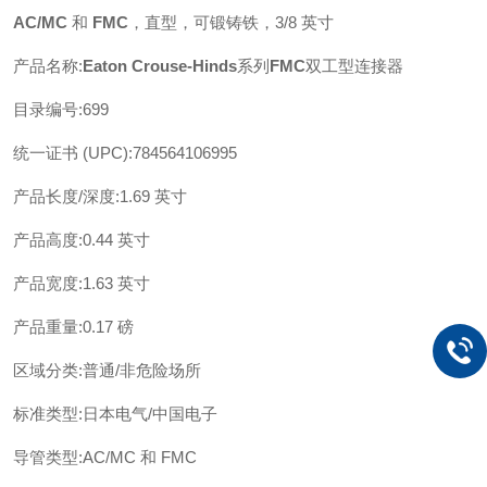
AC/MC
和
FMC
，直型，可锻铸铁，
3/8 英寸
产品名称
:
Eaton Crouse-Hinds
系列
FMC
双工型连接器
目录编号
:
699
统一证书
(UPC)
:
784564106995
产品长度
/深度
:
1.69 英寸
产品高度
:
0.44 英寸
产品宽度
:
1.63 英寸
产品重量
:
0.17 磅
区域分类
:
普通
/非危险场所
标准类型
:
日本电气
/中国电子
导管类型
:
AC/MC 和 FMC