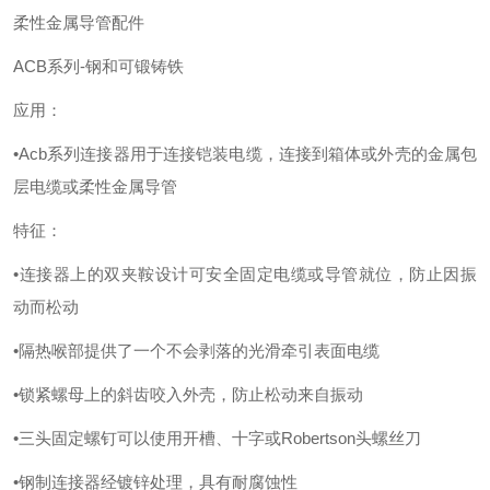
柔性金属导管配件
ACB系列-钢和可锻铸铁
应用：
•Acb系列连接器用于连接铠装电缆，连接到箱体或外壳的金属包
层电缆或柔性金属导管
特征：
•连接器上的双夹鞍设计可安全固定电缆或导管就位，防止因振
动而松动
•隔热喉部提供了一个不会剥落的光滑牵引表面电缆
•锁紧螺母上的斜齿咬入外壳，防止松动来自振动
•三头固定螺钉可以使用开槽、十字或Robertson头螺丝刀
•钢制连接器经镀锌处理，具有耐腐蚀性