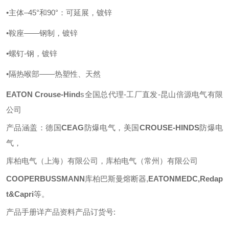
•主体–45°和90°：可延展，镀锌
•鞍座——钢制，镀锌
•螺钉-钢，镀锌
•隔热喉部——热塑性、天然
EATON
Crouse-Hind
s
全国总代理
-工厂直发-昆山倍源电气有限
公司
产品涵盖：德国
CEAG
防爆电气，美国
CROUSE-HINDS
防爆电
气，
库柏电气（上海）有限公司，库柏电气（常州）有限公司
COOPERBUSSMANN
库柏巴斯曼熔断器
,
EATONMEDC,Redap
t&Capri
等
。
产品手册详产品资料产品订货号
: