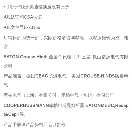
•可用于低压II类通信插座没有盒子
•UL认证和CSA认证
•UL文件号E-23156
店铺标价为统一价，实际价格请咨询客服，以客服报价为准，谢
谢！
EATON
Crouse-Hind
s
全国总代理
-工厂直发-昆山倍源电气有限
公司
产品涵盖：德国
CEAG
防爆电气，美国
CROUSE-HINDS
防爆电
气，
库柏电气（上海）有限公司，库柏电气（常州）有限公司
COOPERBUSSMANN
库柏巴斯曼熔断器
,
EATONMEDC,Redap
t&Capri
等
。
产品手册详产品资料产品订货号
: