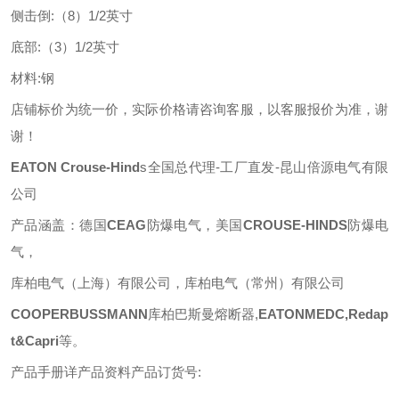
侧击倒
:
（
8）1/2英寸
底部
:
（
3）1/2英寸
材料
:
钢
店铺标价为统一价，实际价格请咨询客服，以客服报价为准，谢
谢！
EATON
Crouse-Hind
s
全国总代理
-工厂直发-昆山倍源电气有限
公司
产品涵盖：德国
CEAG
防爆电气，美国
CROUSE-HINDS
防爆电
气，
库柏电气（上海）有限公司，库柏电气（常州）有限公司
COOPERBUSSMANN
库柏巴斯曼熔断器
,
EATONMEDC,Redap
t&Capri
等
。
产品手册详产品资料产品订货号
: