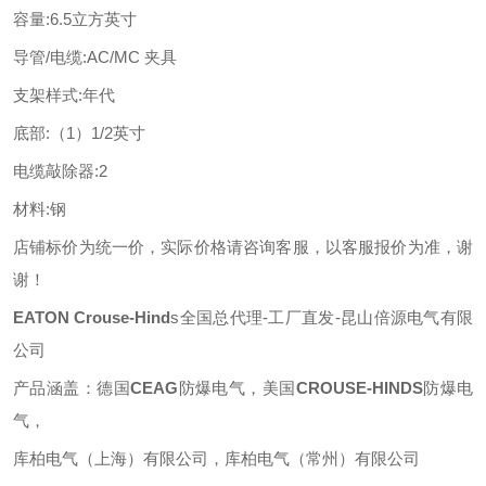
容量
:
6.5立方英寸
导管
/电缆
:
AC/MC 夹具
支架样式
:
年代
底部
:
（
1）1/2英寸
电缆敲除器
:
2
材料
:
钢
店铺标价为统一价，实际价格请咨询客服，以客服报价为准，谢
谢！
EATON
Crouse-Hind
s
全国总代理
-工厂直发-昆山倍源电气有限
公司
产品涵盖：德国
CEAG
防爆电气，美国
CROUSE-HINDS
防爆电
气，
库柏电气（上海）有限公司，库柏电气（常州）有限公司