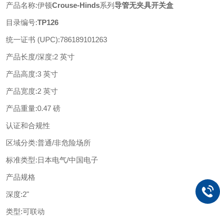
产品名称
:
伊顿
Crouse-Hinds
系列
导管无夹具开关盒
目录编号
:
TP126
统一证书
(UPC)
:
786189101263
产品长度
/深度
:
2 英寸
产品高度
:
3 英寸
产品宽度
:
2 英寸
产品重量
:
0.47 磅
认证和合规性
区域分类
:
普通
/非危险场所
标准类型
:
日本电气
/中国电子
产品规格
深度
:
2"
类型
:
可联动