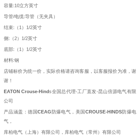
容量
:
10立方英寸
导管
/电缆
:
导管（无夹具）
结束
:
（
1）1/2英寸
侧
:
（
2）1/2英寸
底部
:
（
1）1/2英寸
材料
:
钢
店铺标价为统一价，实际价格请咨询客服，以客服报价为准，谢
谢！
EATON
Crouse-Hind
s
全国总代理
-工厂直发-昆山倍源电气有限
公司
产品涵盖：德国
CEAG
防爆电气，美国
CROUSE-HINDS
防爆电
气，
库柏电气（上海）有限公司，库柏电气（常州）有限公司