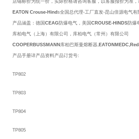
店铺标价为统一价，实际价格请咨询客服，以客服报价为准，
EATON
Crouse-Hind
s
全国总代理
-工厂直发-昆山倍源电气有
产品涵盖：德国
CEAG
防爆电气，美国
CROUSE-HINDS
防爆
库柏电气（上海）有限公司，库柏电气（常州）有限公司
COOPERBUSSMANN
库柏巴斯曼熔断器
,
EATONMEDC,Reda
产品手册详产品资料产品订货号
:
TP802
TP803
TP804
TP805