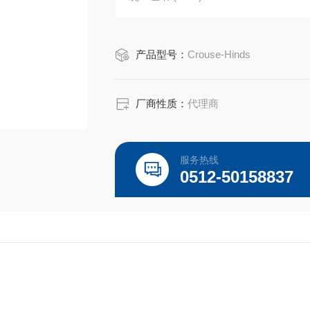
产品长度/深度:7 英寸
产品高度:0.06 英寸
产品型号：
Crouse-Hinds
产品宽度:4.25 英寸
产品重量:0.59 磅
厂商性质：
代理商
服务热线
0512-50158837