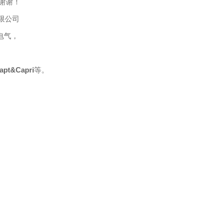
谢谢！
限公司
电气，
pt&Capri
等
。