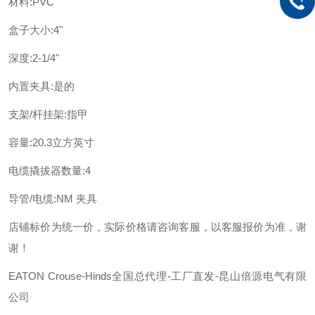
材料:PVC
盒子大小:4"
深度:2-1/4"
内置夹具:是的
支架/杆挂架:指甲
容量:20.3立方英寸
电缆撬拔器数量:4
导管/电缆:NM 夹具
店铺标价为统一价，实际价格请咨询客服，以客服报价为准，谢
谢！
EATON Crouse-Hinds全国总代理-工厂直发-昆山倍源电气有限
公司