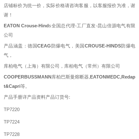
店铺标价为统一价，实际价格请咨询客服，以客服报价为准，谢
谢！
EATON
Crouse-Hind
s
全国总代理
-工厂直发-昆山倍源电气有限
公司
产品涵盖：德国
CEAG
防爆电气，美国
CROUSE-HINDS
防爆电
气，
库柏电气（上海）有限公司，库柏电气（常州）有限公司
COOPERBUSSMANN
库柏巴斯曼熔断器
,
EATONMEDC,Redap
t&Capri
等
。
产品手册详产品资料产品订货号
:
TP7220
TP7224
TP7228