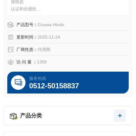
接线盒
认证和合规性
1、2、21、22 区
791 型
产品型号：
Crouse-Hinds
符合 94/9/EC 标准的标志：Ex II 2 G Ex dem ia II, IIC T6; Ex
更新时间：
2025-11-24
II 2 D Ex tD A21 IP66 T80°C
允许环境温度：-20°C 至 +40°C
厂商性质：
代理商
访 问 量 ：
1359
服务热线
0512-50158837
产品分类