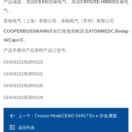
产品涵盖：德国
CEAG
防爆电气，美国
CROUSE-HINDS
防爆电
气，
库柏电气（上海）有限公司，库柏电气（常州）有限公司
COOPERBUSSMANN
库柏巴斯曼熔断器
,
EATONMEDC,Redap
t&Capri
等
。
产品手册详产品资料产品订货号
:
GHG6101953R0102
GHG6101953R0101
GHG6101953R0105
GHG6101953R0104
Crouse-HindsCEAG GHG7 Ex e 非金属接线盒和端子盒
上一个：
返回列表