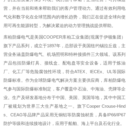
营，并在当前和将来帮助我们的客户管理动力。通过有效利用电
气化和数字化在全球范围内的增长趋势，我们正在促进全球向使
用可再生能源转型，为解决紧迫的动力管理挑战提供帮助。
库柏防爆电气是美国
COOPER
库柏工业集团
(
现属于伊顿集团）
旗下产品系列，成立于
1897
年，总部设于美国纽约锡拉丘兹，主
营业务涵盖防爆电气、机场照明和特种接插件三大领域。该系列
产品包括防爆灯具、接线盒、配电盘等安全设备，适用于炼油
厂、化工厂等危险腐蚀性环境，符合
ATEX
、
IECEx
、
UL
等国际
防爆标准。作为全球防爆电气解决方案主要供应商，库柏防爆电
气参与国际防爆标准制定，客户覆盖中石油、中海油、壳牌等企
业。生产及研发基地分布于中国、美国、英国等地，其中中国工
厂被规划为世界三大生产基地之一。旗下
Cooper Crouse-Hind
s
、
CEAG
等品牌产品采用无铜铝等防腐蚀材质，具备
IP66/IP67
防护等级和连续接地设计，应用于船舶、海上平台及石化行业。