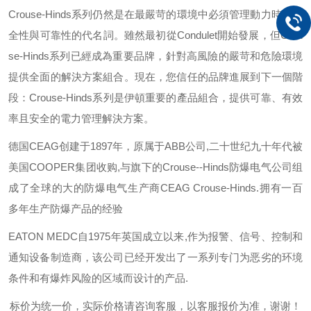
Crouse-Hinds
系列仍然是在最嚴苛的環境中必須管理動力時，安
全性與可靠性的代名詞。雖然最初從
Condulet
開始發展，但
Crou
se-Hinds
系列已經成為重要品牌，針對高風險的嚴苛和危險環境
提供全面的解決方案組合。現在，您信任的品牌進展到下一個階
段：
Crouse-Hinds
系列是伊頓重要的產品組合，提供可靠、有效
率且安全的電力管理解決方案。
德国
CEAG
创建于
1897
年，原属于
ABB
公司
,
二十世纪九十年代被
美国
COOPER
集团收购
,
与旗下的
Crouse--Hinds
防爆电气公司组
成了全球的大的防爆电气生产商
CEAG Crouse-Hinds.
拥有一百
多年生产防爆产品的经验
EATON MEDC
自
1975
年英国成立以来
,
作为报警、信号、控制和
通知设备制造商，该公司已经开发出了一系列专门为恶劣的环境
条件和有爆炸风险的区域而设计的产品
.
标价为统一价，实际价格请咨询客服，以客服报价为准，谢谢！