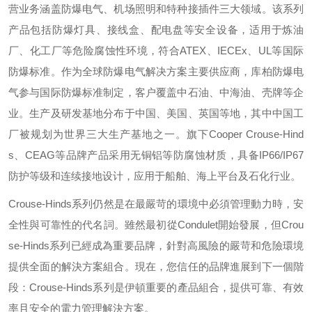
营业务涵盖防爆电气、机场照明和特种接插件三大领域。该系列
产品包括防爆灯具、接线盒、配电盘等安全设备，适用于炼油
厂、化工厂等危险腐蚀性环境，符合
ATEX
、
IECEx
、
UL
等国际
防爆标准。作为全球防爆电气解决方案主要供应商，库柏防爆电
气参与国际防爆标准制定，客户覆盖中石油、中海油、壳牌等企
业。生产及研发基地分布于中国、美国、英国等地，其中中国工
厂被规划为世界三大生产基地之一。旗下
Cooper Crouse-Hind
s
、
CEAG
等品牌产品采用无铜铝等防腐蚀材质，具备
IP66/IP67
防护等级和连续接地设计，应用于船舶、海上平台及石化行业。
Crouse-Hinds
系列仍然是在最嚴苛的環境中必須管理動力時，安
全性與可靠性的代名詞。雖然最初從
Condulet
開始發展，但
Crou
se-Hinds
系列已經成為重要品牌，針對高風險的嚴苛和危險環境
提供全面的解決方案組合。現在，您信任的品牌進展到下一個階
段：
Crouse-Hinds
系列是伊頓重要的產品組合，提供可靠、有效
率且安全的電力管理解決方案。