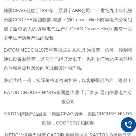
德国
CEAG
创建于
1897
年，原属于
ABB
公司
,
二十世纪九十年代被
美国
COOPER
集团收购
,
与旗下的
Crouse--Hinds
防爆电气公司组
成了全球的大的防爆电气生产商
CEAG Crouse-Hinds.
拥有一百
多年生产防爆产品的经验
EATON MEDC
自
1975
年英国成立以来
,
作为报警、信号、控制和
通知设备制造商，该公司已经开发出了一系列专门为恶劣的环境
条件和有爆炸风险的区域而设计的产品
.
标价为统一价，实际价格请咨询客服，以客服报价为准，谢谢！
EATON CROUSE-HINDS
全国总代理-工厂直发-昆山倍源电气有
限公司
EATON伊顿
产品涵盖：德国CEAG防爆，美国CROUSE-HINDS
防爆，COOPER库柏防爆
MEDC防爆声光报警,CAPRI防爆电缆戈兰,RAXTON防爆电气管