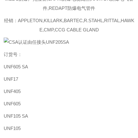
件,REDAPT防爆电气管件
经销：APPLETON,KILLARK,BARTEC,R.STAHL,RITTAL,HAWK
E,CMP,CCG CABLE GLAND
订货号：
UNF605 SA
UNF17
UNF405
UNF605
UNF105 SA
UNF105