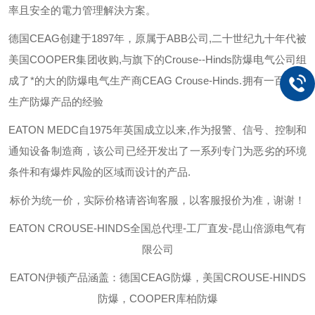
率且安全的電力管理解決方案。
德国
CEAG
创建于
1897
年，原属于
ABB
公司
,
二十世纪九十年代被
美国
COOPER
集团收购
,
与旗下的
Crouse--Hinds
防爆电气公司组
成了*的大的防爆电气生产商
CEAG Crouse-Hinds.
拥有一百多年
生产防爆产品的经验
EATON MEDC
自
1975
年英国成立以来
,
作为报警、信号、控制和
通知设备制造商，该公司已经开发出了一系列专门为恶劣的环境
条件和有爆炸风险的区域而设计的产品
.
标价为统一价，实际价格请咨询客服，以客服报价为准，谢谢！
EATON CROUSE-HINDS
全国总代理-工厂直发-昆山倍源电气有
限公司
EATON伊顿
产品涵盖：德国CEAG防爆，美国CROUSE-HINDS
防爆，COOPER库柏防爆