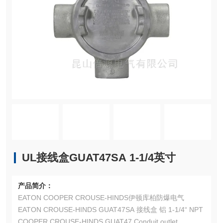
UL接线盒GUAT47SA 1-1/4英寸
产品简介：
EATON COOPER CROUSE-HINDS伊顿库柏防爆电气
EATON CROUSE-HINDS GUAT47SA 接线盒 铝 1-1/4“ NPT
COOPER CROUSE-HINDS GUAT47 Conduit outlet