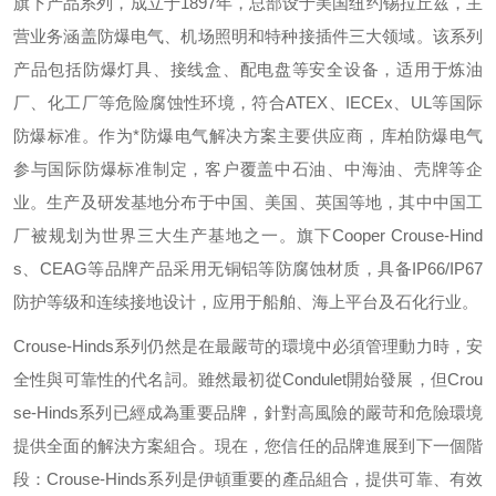
旗下产品系列，成立于
1897
年，总部设于美国纽约锡拉丘兹，主
营业务涵盖防爆电气、机场照明和特种接插件三大领域。该系列
产品包括防爆灯具、接线盒、配电盘等安全设备，适用于炼油
厂、化工厂等危险腐蚀性环境，符合
ATEX
、
IECEx
、
UL
等国际
防爆标准。作为*防爆电气解决方案主要供应商，库柏防爆电气
参与国际防爆标准制定，客户覆盖中石油、中海油、壳牌等企
业。生产及研发基地分布于中国、美国、英国等地，其中中国工
厂被规划为世界三大生产基地之一。旗下
Cooper Crouse-Hind
s
、
CEAG
等品牌产品采用无铜铝等防腐蚀材质，具备
IP66/IP67
防护等级和连续接地设计，应用于船舶、海上平台及石化行业。
Crouse-Hinds
系列仍然是在最嚴苛的環境中必須管理動力時，安
全性與可靠性的代名詞。雖然最初從
Condulet
開始發展，但
Crou
se-Hinds
系列已經成為重要品牌，針對高風險的嚴苛和危險環境
提供全面的解決方案組合。現在，您信任的品牌進展到下一個階
段：
Crouse-Hinds
系列是伊頓重要的產品組合，提供可靠、有效