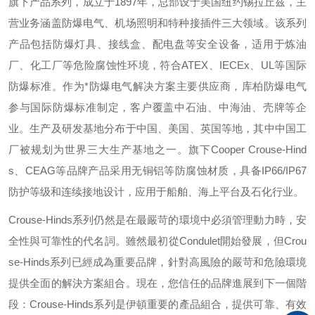
旗下产品系列，成立于
1897
年，总部设于美国纽约锡拉丘兹，主
营业务涵盖防爆电气、机场照明和特种接插件三大领域。该系列
产品包括防爆灯具、接线盒、配电盘等安全设备，适用于炼油
厂、化工厂等危险腐蚀性环境，符合
ATEX
、
IECEx
、
UL
等国际
防爆标准。作为*防爆电气解决方案主要供应商，库柏防爆电气
参与国际防爆标准制定，客户覆盖中石油、中海油、壳牌等企
业。生产及研发基地分布于中国、美国、英国等地，其中中国工
厂被规划为世界三大生产基地之一。旗下
Cooper Crouse-Hind
s
、
CEAG
等品牌产品采用无铜铝等防腐蚀材质，具备
IP66/IP67
防护等级和连续接地设计，应用于船舶、海上平台及石化行业。
Crouse-Hinds
系列仍然是在最嚴苛的環境中必須管理動力時，安
全性與可靠性的代名詞。雖然最初從
Condulet
開始發展，但
Crou
se-Hinds
系列已經成為重要品牌，針對高風險的嚴苛和危險環境
提供全面的解決方案組合。現在，您信任的品牌進展到下一個階
段：
Crouse-Hinds
系列是伊頓重要的產品組合，提供可靠、有效