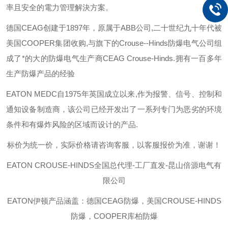
率且安全的電力管理解決方案。
德国
CEAG
创建于
1897
年，原属于
ABB
公司
,
二十世纪九十年代被
美国
COOPER
集团收购
,
与旗下的
Crouse--Hinds
防爆电气公司组
成了*的大的防爆电气生产商
CEAG Crouse-Hinds.
拥有一百多年
生产防爆产品的经验
EATON MEDC
自
1975
年英国成立以来
,
作为报警、信号、控制和
通知设备制造商，该公司已经开发出了一系列专门为恶劣的环境
条件和有爆炸风险的区域而设计的产品
.
标价为统一价，实际价格请咨询客服，以客服报价为准，谢谢！
EATON CROUSE-HINDS
全国总代理-工厂直发-昆山倍源电气有
限公司
EATON伊顿
产品涵盖：德国CEAG防爆，美国CROUSE-HINDS
防爆，COOPER库柏防爆