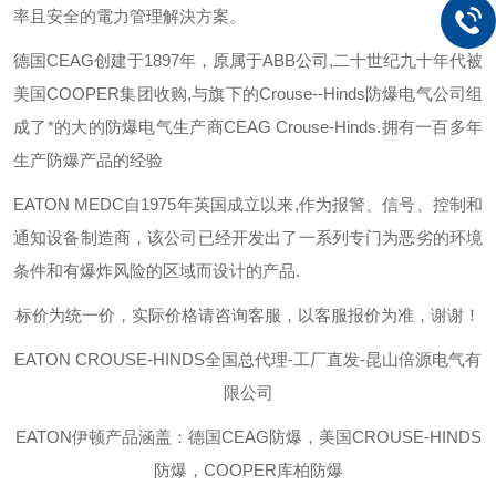
率且安全的電力管理解決方案。
德国
CEAG
创建于
1897
年，原属于
ABB
公司
,
二十世纪九十年代被
美国
COOPER
集团收购
,
与旗下的
Crouse--Hinds
防爆电气公司组
成了*的大的防爆电气生产商
CEAG Crouse-Hinds.
拥有一百多年
生产防爆产品的经验
EATON MEDC
自
1975
年英国成立以来
,
作为报警、信号、控制和
通知设备制造商，该公司已经开发出了一系列专门为恶劣的环境
条件和有爆炸风险的区域而设计的产品
.
标价为统一价，实际价格请咨询客服，以客服报价为准，谢谢！
EATON CROUSE-HINDS
全国总代理-工厂直发-昆山倍源电气有
限公司
EATON伊顿
产品涵盖：德国CEAG防爆，美国CROUSE-HINDS
防爆，COOPER库柏防爆