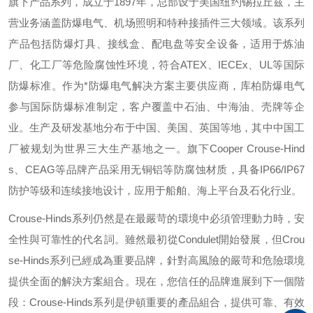
旗下产品系列，成立于
1897
年，总部设于美国纽约锡拉丘兹，主
营业务涵盖防爆电气、机场照明和特种接插件三大领域。该系列
产品包括防爆灯具、接线盒、配电盘等安全设备，适用于炼油
厂、化工厂等危险腐蚀性环境，符合
ATEX
、
IECEx
、
UL
等国际
防爆标准。作为*防爆电气解决方案主要供应商，库柏防爆电气
参与国际防爆标准制定，客户覆盖中石油、中海油、壳牌等企
业。生产及研发基地分布于中国、美国、英国等地，其中中国工
厂被规划为世界三大生产基地之一。旗下
Cooper Crouse-Hind
s
、
CEAG
等品牌产品采用无铜铝等防腐蚀材质，具备
IP66/IP67
防护等级和连续接地设计，应用于船舶、海上平台及石化行业。
Crouse-Hinds
系列仍然是在最嚴苛的環境中必須管理動力時，安
全性與可靠性的代名詞。雖然最初從
Condulet
開始發展，但
Crou
se-Hinds
系列已經成為重要品牌，針對高風險的嚴苛和危險環境
提供全面的解決方案組合。現在，您信任的品牌進展到下一個階
段：
Crouse-Hinds
系列是伊頓重要的產品組合，提供可靠、有效